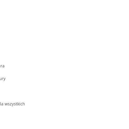
ura
ury
la wszystkich