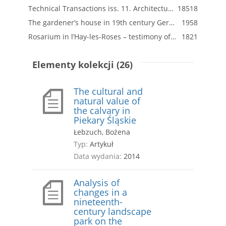
Technical Transactions iss. 11. Architecture iss. 6-A
18518
The gardener’s house in 19th century German architectural and landscape traditions
1958
Rosarium in l’Hay-les-Roses – testimony of the contemporary standing of rose gardens from the late 19th and early 20th century
1821
Elementy kolekcji (26)
The cultural and
natural value of
the calvary in
Piekary Śląskie
Łebzuch, Bożena
Typ:
Artykuł
Data wydania:
2014
Analysis of
changes in a
nineteenth-
century landscape
park on the