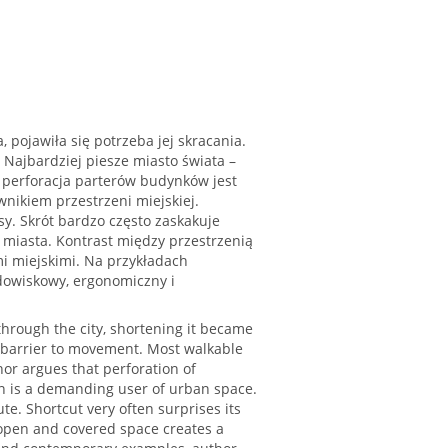
 pojawiła się potrzeba jej skracania.
 Najbardziej piesze miasto świata –
 perforacja parterów budynków jest
nikiem przestrzeni miejskiej.
asy. Skrót bardzo często zaskakuje
miasta. Kontrast między przestrzenią
i miejskimi. Na przykładach
odowiskowy, ergonomiczny i
through the city, shortening it became
 barrier to movement. Most walkable
hor argues that perforation of
rian is a demanding user of urban space.
e. Shortcut very often surprises its
open and covered space creates a