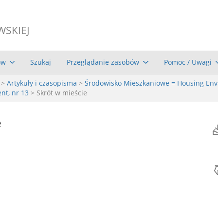
WSKIEJ
ów
Szukaj
Przeglądanie zasobów
Pomoc / Uwagi
>
Artykuły i czasopisma
>
Środowisko Mieszkaniowe = Housing En
nt, nr 13
> Skrót w mieście
e