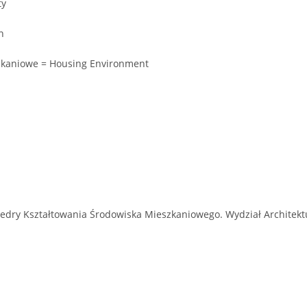
ty
n
zkaniowe = Housing Environment
dry Kształtowania Środowiska Mieszkaniowego. Wydział Architektur