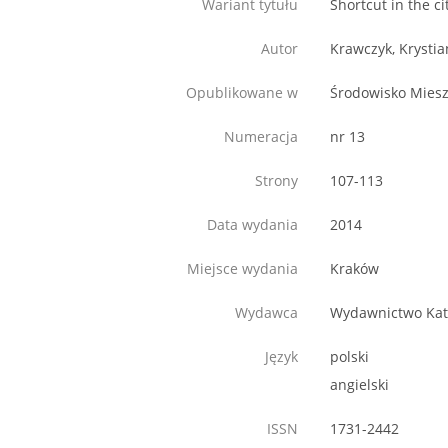
Wariant tytułu
Shortcut in the ci
Autor
Krawczyk, Krystia
Opublikowane w
Środowisko Mies
Numeracja
nr 13
Strony
107-113
Data wydania
2014
Miejsce wydania
Kraków
Wydawca
Wydawnictwo Kate
Język
polski
angielski
ISSN
1731-2442