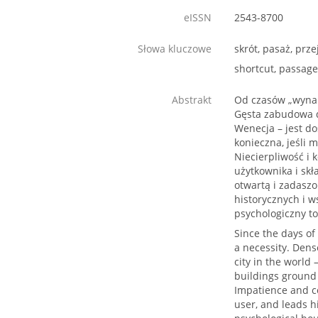
eISSN
2543-8700
Słowa kluczowe
skrót, pasaż, prze
shortcut, passage,
Abstrakt
Od czasów „wynale
Gęsta zabudowa de
Wenecja – jest d
konieczna, jeśli 
Niecierpliwość i 
użytkownika i sk
otwartą i zadasz
historycznych i w
psychologiczny to
Since the days of
a necessity. Den
city in the world
buildings ground l
Impatience and co
user, and leads 