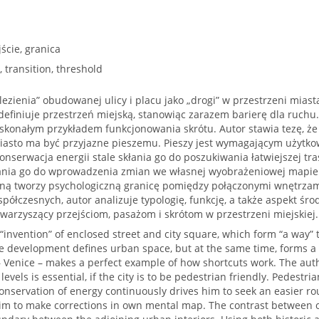
jście, granica
 transition, threshold
zienia” obudowanej ulicy i placu jako „drogi” w przestrzeni miasta,
finiuje przestrzeń miejską, stanowiąc zarazem barierę dla ruchu.
oskonałym przykładem funkcjonowania skrótu. Autor stawia tezę, że
miasto ma być przyjazne pieszemu. Pieszy jest wymagającym użytkow
konserwacja energii stale skłania go do poszukiwania łatwiejszej tr
łania go do wprowadzenia zmian we własnej wyobrażeniowej mapie 
oną tworzy psychologiczną granicę pomiędzy połączonymi wnętrzam
spółczesnych, autor analizuje typologię, funkcję, a także aspekt śr
warzyszący przejściom, pasażom i skrótom w przestrzeni miejskiej.
 “invention” of enclosed street and city square, which form “a way” 
se development defines urban space, but at the same time, forms a
 – Venice – makes a perfect example of how shortcuts work. The aut
evels is essential, if the city is to be pedestrian friendly. Pedest
nservation of energy continuously drives him to seek an easier rout
him to make corrections in own mental map. The contrast between 