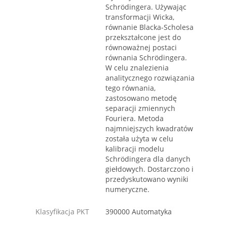
Schrödingera. Używając
transformacji Wicka,
równanie Blacka-Scholesa
przekształcone jest do
równoważnej postaci
równania Schrödingera.
W celu znalezienia
analitycznego rozwiązania
tego równania,
zastosowano metodę
separacji zmiennych
Fouriera. Metoda
najmniejszych kwadratów
została użyta w celu
kalibracji modelu
Schrödingera dla danych
giełdowych. Dostarczono i
przedyskutowano wyniki
numeryczne.
Klasyfikacja PKT
390000 Automatyka