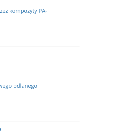
rzez kompozyty PA-
owego odlanego
a