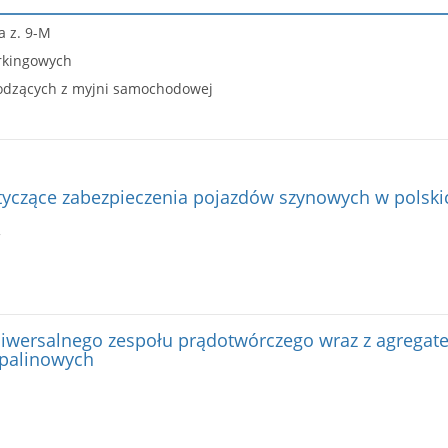
a z. 9-M
arkingowych
hodzących z myjni samochodowej
tyczące zabezpieczenia pojazdów szynowych w polsk
iwersalnego zespołu prądotwórczego wraz z agrega
spalinowych