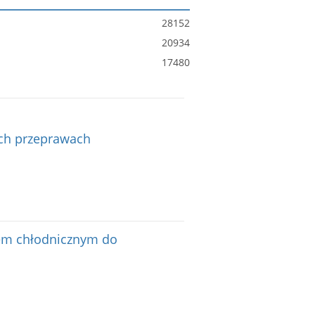
28152
20934
17480
ich przeprawach
tem chłodnicznym do