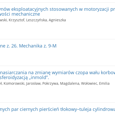
ynów eksploatacyjnych stosowanych w motoryzacji p
wości mechaniczne
wski, Krzysztof, Leszczyńska, Agnieszka
e z. 26. Mechanika z. 9-M
nasiarczania na zmianę wymiarów czopa wału korb
sferoidyzacją „inmold”.
eł, Komorowski, Jarosław, Pokrzywa, Magdalena, Wołowiec, Emilia
ch par ciernych pierścień tłokowy–tuleja cylindrow