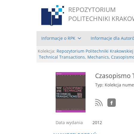
REPOZYTORIUM
POLITECHNIKI KRAKO
Informacje o RPK
Informacje dla Autor
Kolekcja:
Repozytorium Politechniki Krakowskiej
Technical Transactions. Mechanics, Czasopism
Czasopismo T
Typ: Kolekcja num
Data wydania
2012