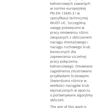
kołnierzowych zawartych
w normie europejskiej
PN-EN 13445-3 i w
specyfikacji technicznej
WUDT-UC. Szczególną
uwagę poświęcono w
pracy omówieniu różnic
związanych z obli­czaniem
naciągu montażowego i
naciągu ruchowego śrub,
koniecznych dla
zapewniania szczelnej
pracy połączenia
kołnierzowego. Omawiane
zagadnienia zilustrowano
przykładami liczbowymi.
Stwierdzono różnice w
wielkości naciągów śrub
wyznaczonych w oparciu
o po­równywane algorytmy
obliczeń.
The aim of this work is