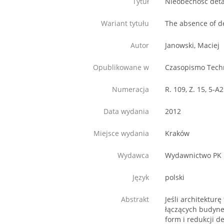
Tytuł
Nieobecność deta
Wariant tytułu
The absence of de
Autor
Janowski, Maciej
Opublikowane w
Czasopismo Techn
Numeracja
R. 109, Z. 15, 5-A2
Data wydania
2012
Miejsce wydania
Kraków
Wydawca
Wydawnictwo PK
Język
polski
Abstrakt
Jeśli architektur
łączących budynek
form i redukcji d