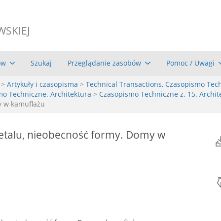
WSKIEJ
ów
Szukaj
Przeglądanie zasobów
Pomoc / Uwagi
>
Artykuły i czasopisma
>
Technical Transactions, Czasopismo Tec
mo Techniczne. Architektura
>
Czasopismo Techniczne z. 15. Archite
y w kamuflażu
etalu, nieobecność formy. Domy w