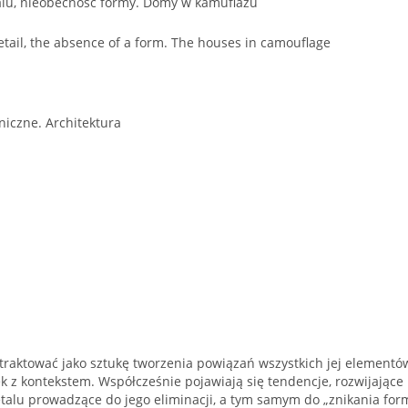
lu, nieobecność formy. Domy w kamuflażu
tail, the absence of a form. The houses in camouflage
iczne. Architektura
ę traktować jako sztukę tworzenia powiązań wszystkich jej elementów
 z kontekstem. Współcześnie pojawiają się tendencje, rozwijające
etalu prowadzące do jego eliminacji, a tym samym do „znikania fo