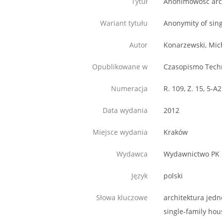
Tytuł
Anonimowość arch
Wariant tytułu
Anonymity of sing
Autor
Konarzewski, Mic
Opublikowane w
Czasopismo Techn
Numeracja
R. 109, Z. 15, 5-A2
Data wydania
2012
Miejsce wydania
Kraków
Wydawca
Wydawnictwo PK
Język
polski
Słowa kluczowe
architektura jedn
single-family hou