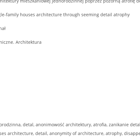
itektury mieszkaniowej jednorodzinnej poprzez pozorną atrofię d
le-family houses architecture through seeming detail atrophy
hał
iczne. Architektura
orodzinna, detal, anonimowość architektury, atrofia, zanikanie det
ses architecture, detail, anonymity of architecture, atrophy, disap