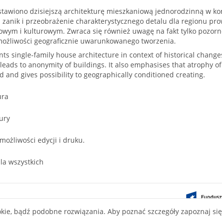
stawiono dzisiejszą architekturę mieszkaniową jednorodzinną w ko
iż zanik i przeobrażenie charakterystycznego detalu dla regionu 
wym i kulturowym. Zwraca się również uwagę na fakt tylko pozornej
możliwości geograficznie uwarunkowanego tworzenia.
ents single-family house architecture in context of historical chang
 leads to anonymity of buildings. It also emphasises that atrophy of 
 and gives possibility to geographically conditioned creating.
ura
ury
 możliwości edycji i druku.
la wszystkich
ontent on this
okie, bądź podobne rozwiązania. Aby poznać szczegóły zapoznaj si
ve Commons
nse.