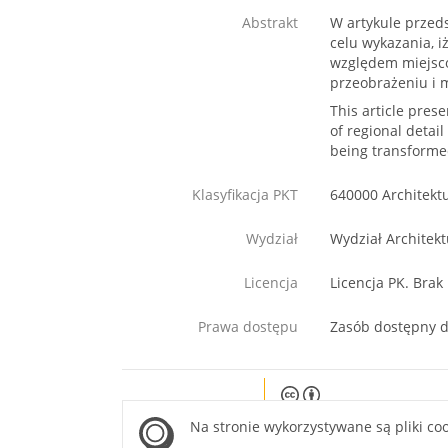
Abstrakt
W artykule przed
celu wykazania, 
względem miejsco
przeobrażeniu i 
This article pres
of regional detail
being transformed
Klasyfikacja PKT
640000 Architekt
Wydział
Wydział Architekt
Licencja
Licencja PK. Brak
Prawa dostępu
Zasób dostępny d
Except where otherwise noted, c
Na stronie wykorzystywane są pliki co
site is licensed under a Creati
Attribution 4.0 International lice