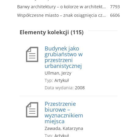
Barwy architektury – o kolorze w architekturze dyskusję czas zacząć
7793
Współczesne miasto – znak osiągnięcia czy nieszczęścia
6606
Elementy kolekcji (115)
Budynek jako
grubiaństwo w
przestrzeni
urbanistycznej
Ullman, Jerzy
Typ:
Artykuł
Data wydania:
2008
Przestrzenie
biurowe –
wyznacznikiem
miejsca
Zawada, Katarzyna
Typ:
Artykuł