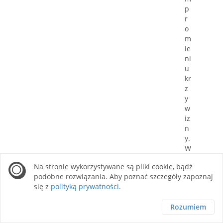
p
r
o
m
ie
ni
u
kr
z
y
w
iz
n
y.
W
a
Na stronie wykorzystywane są pliki cookie, bądź
rt
podobne rozwiązania. Aby poznać szczegóły zapoznaj
y
się z
polityką prywatności
.
k
ul
Rozumiem
e
p