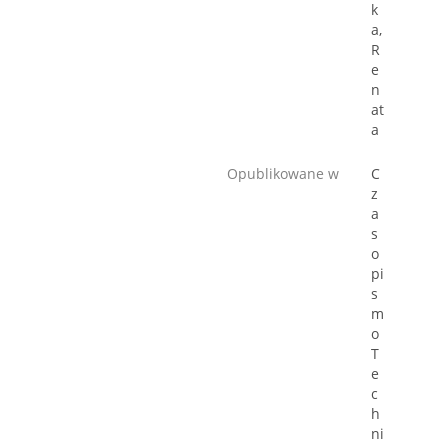
k
a,
R
e
n
at
a
Opublikowane w
C
z
a
s
o
pi
s
m
o
T
e
c
h
ni