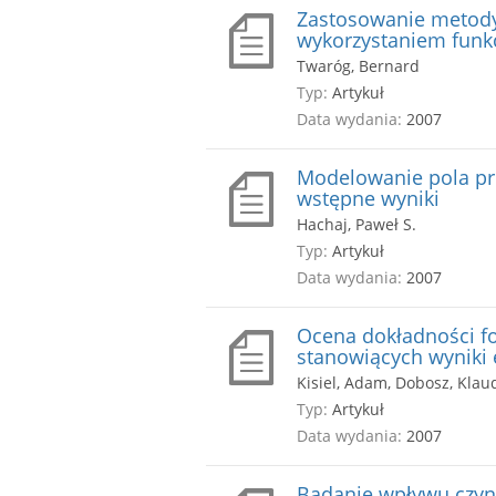
Zastosowanie metody
wykorzystaniem funkc
Twaróg, Bernard
Typ:
Artykuł
Data wydania:
2007
Modelowanie pola prę
wstępne wyniki
Hachaj, Paweł S.
Typ:
Artykuł
Data wydania:
2007
Ocena dokładności 
stanowiących wyniki
Kisiel, Adam, Dobosz, Klau
Typ:
Artykuł
Data wydania:
2007
Badanie wpływu czynn