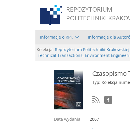
REPOZYTORIUM
POLITECHNIKI KRAKO
Informacje o RPK
Informacje dla Autor
Kolekcja:
Repozytorium Politechniki Krakowskiej
Technical Transactions. Environment Engineer
Czasopismo T
Typ: Kolekcja num
Data wydania
2007