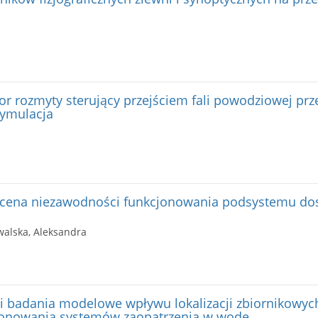
or rozmyty sterujący przejściem fali powodziowej prz
 Symulacja
cena niezawodności funkcjonowania podsystemu do
walska, Aleksandra
i badania modelowe wpływu lokalizacji zbiornikowyc
jonowania systemów zaopatrzenia w wodę