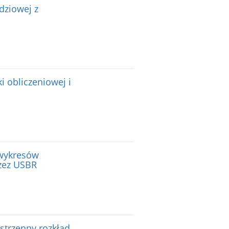
dziowej z
 obliczeniowej i
wykresów
zez USBR
strzenny rozkład