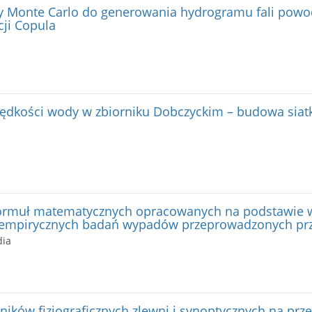
 Monte Carlo do generowania hydrogramu fali powo
ji Copula
dkości wody w zbiorniku Dobczyckim – budowa siatki
formuł matematycznych opracowanych na podstawie 
 empirycznych badań wypadów przeprowadzonych pr
dia
ików fizjograficznych zlewni i synoptycznych na prze