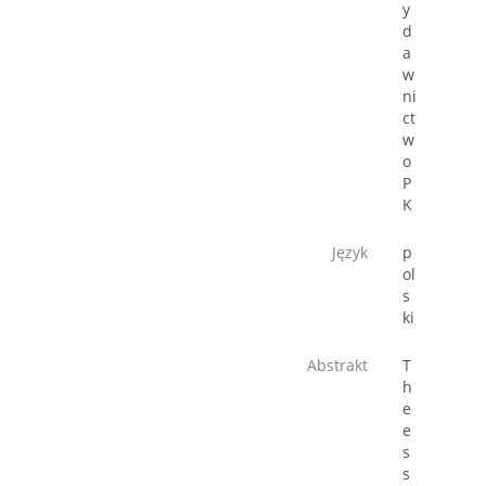
y
d
a
w
ni
ct
w
o
P
K
Język
p
ol
s
ki
Abstrakt
T
h
e
e
s
s