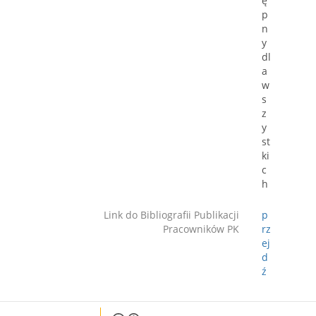
ę
p
n
y
dl
a
w
s
z
y
st
ki
c
h
Link do Bibliografii Publikacji
p
Pracowników PK
rz
ej
d
ź