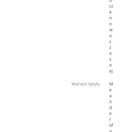
u
rz
e
n
o
w
o
c
z
e
s
n
ej
Wariant tytułu
M
e
a
n
d
e
r
of
a