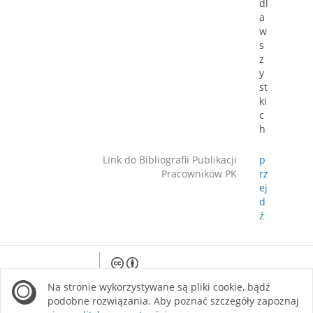
dl
a
w
s
z
y
st
ki
c
h
Link do Bibliografii Publikacji
p
Pracowników PK
rz
ej
d
ź
Except where otherwise noted, content on this
Na stronie wykorzystywane są pliki cookie, bądź
site is licensed under a Creative Commons
Attribution 4.0 International license.
podobne rozwiązania. Aby poznać szczegóły zapoznaj