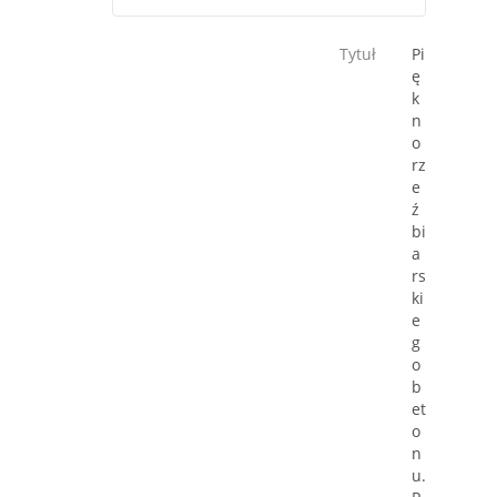
Tytuł
Pi
ę
k
n
o
rz
e
ź
bi
a
rs
ki
e
g
o
b
et
o
n
u.