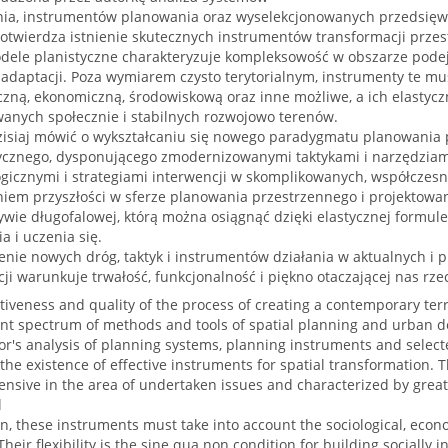
ia, instrumentów planowania oraz wyselekcjonowanych przedsięw
potwierdza istnienie skutecznych instrumentów transformacji przes
ele planistyczne charakteryzuje kompleksowość w obszarze pode
 adaptacji. Poza wymiarem czysto terytorialnym, instrumenty te m
iczną, ekonomiczną, środowiskową oraz inne możliwe, a ich elasty
wanych społecznie i stabilnych rozwojowo terenów.
isiaj mówić o wykształcaniu się nowego paradygmatu planowania 
ycznego, dysponującego zmodernizowanymi taktykami i narzędziam
gicznymi i strategiami interwencji w skomplikowanych, współczesn
em przyszłości w sferze planowania przestrzennego i projektowan
ywie długofalowej, którą można osiągnąć dzięki elastycznej formul
a i uczenia się.
enie nowych dróg, taktyk i instrumentów działania w aktualnych i
ji warunkuje trwałość, funkcjonalność i piękno otaczającej nas rze
tiveness and quality of the process of creating a contemporary ter
ent spectrum of methods and tools of spatial planning and urban d
r's analysis of planning systems, planning instruments and select
the existence of effective instruments for spatial transformation.
sive in the area of undertaken issues and characterized by greater
l
, these instruments must take into account the sociological, econ
Their flexibility is the sine qua non condition for building socially