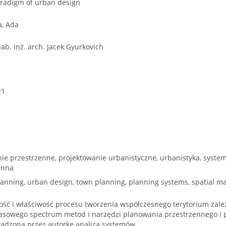
radigm of urban design
, Ada
hab. inż. arch. Jacek Gyurkovich
21
ie przestrzenne, projektowanie urbanistyczne, urbanistyka, syste
enna
planning, urban design, town planning, planning systems, spatial
ość i właściwość procesu tworzenia współczesnego terytorium zal
asowego spectrum metod i narzędzi planowania przestrzennego i 
adzona przez autorkę analiza systemów