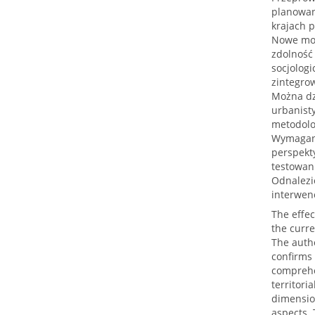
planowan
krajach 
Nowe mod
zdolność
socjolog
zintegro
Można dz
urbanist
metodolo
Wymagani
perspekt
testowani
Odnalezi
interwenc
The effec
the curr
The autho
confirms 
comprehen
territoria
dimension
aspects. 