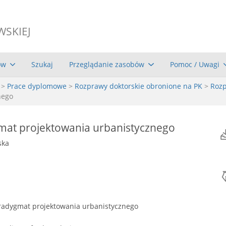
WSKIEJ
ów
Szukaj
Przeglądanie zasobów
Pomoc / Uwagi
>
Prace dyplomowe
>
Rozprawy doktorskie obronione na PK
>
Rozp
nego
at projektowania urbanistycznego
ska
adygmat projektowania urbanistycznego