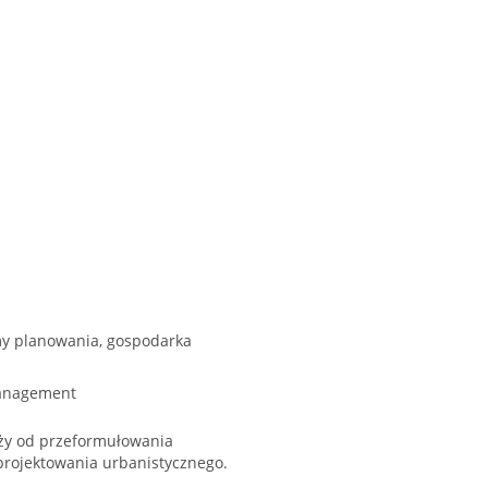
my planowania, gospodarka
 management
eży od przeformułowania
projektowania urbanistycznego.