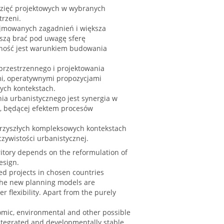
zięć projektowych w wybranych
trzeni.
jmowanych zagadnień i większa
uszą brać pod uwagę sferę
czność jest warunkiem budowania
przestrzennego i projektowania
i, operatywnymi propozycjami
ych kontekstach.
ia urbanistycznego jest synergia w
e, będącej efektem procesów
 przyszłych kompleksowych kontekstach
czywistości urbanistycznej.
ritory depends on the reformulation of
esign.
ed projects in chosen countries
 The new planning models are
 flexibility. Apart from the purely
omic, environmental and other possible
 integrated and developmentally stable