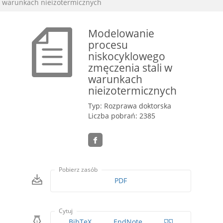
warunkach nieizotermicznych
Modelowanie
procesu
niskocyklowego
zmęczenia stali w
warunkach
nieizotermicznych
Typ: Rozprawa doktorska
Liczba pobrań: 2385
Pobierz zasób
PDF
Cytuj
BibTeX
EndNote