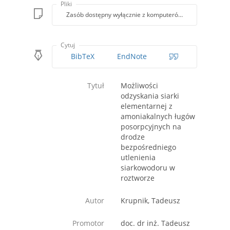
Pliki
Zasób dostępny wyłącznie z komputerów Biblioteki PK
Cytuj
BibTeX
EndNote
Tytuł
Możliwości
odzyskania siarki
elementarnej z
amoniakalnych ługów
posorpcyjnych na
drodze
bezpośredniego
utlenienia
siarkowodoru w
roztworze
Autor
Krupnik, Tadeusz
Promotor
doc. dr inż. Tadeusz