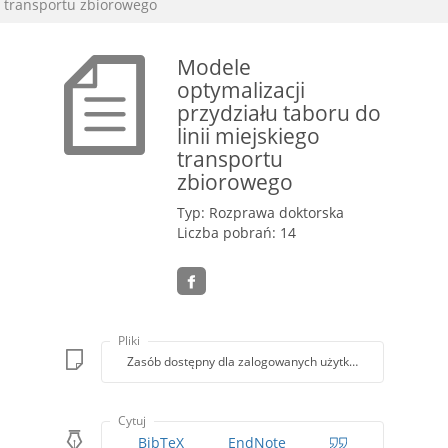
transportu zbiorowego
Modele
optymalizacji
przydziału taboru do
linii miejskiego
transportu
zbiorowego
Typ: Rozprawa doktorska
Liczba pobrań: 14
Pliki
Zasób dostępny dla zalogowanych użytkowników lub z k
Cytuj
BibTeX
EndNote