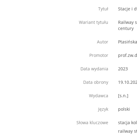
Tytuł
Stacje i
Wariant tytułu
Railway s
century
Autor
Ptasińska
Promotor
prof.zw.d
Data wydania
2023
Data obrony
19.10.20
Wydawca
[s.n.]
Język
polski
Słowa kluczowe
stacja ko
railway s