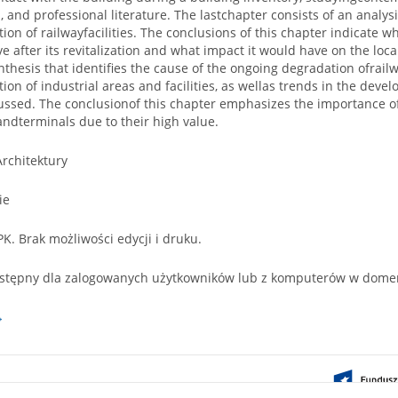
, and professional literature. The lastchapter consists of an analy
ation of railwayfacilities. The conclusions of this chapter indicate 
e after its revitalization and what impact it would have on the lo
nthesis that identifies the cause of the ongoing degradation ofrailwa
ation of industrial areas and facilities, as wellas trends in the dev
ussed. The conclusionof this chapter emphasizes the importance of
andterminals due to their high value.
Architektury
ie
PK. Brak możliwości edycji i druku.
stępny dla zalogowanych użytkowników lub z komputerów w dome
→
ontent on this