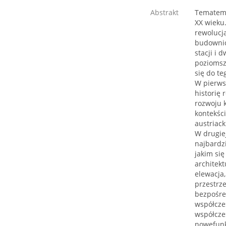
Abstrakt
Tematem 
XX wieku.
rewolucj
budownic
stacji i 
poziomsz
się do t
W pierwsz
historię
rozwoju 
kontekśc
austriac
W drugie
najbardzi
jakim się
architek
elewacja
przestrz
bezpośre
współczes
współcze
nowefunkc