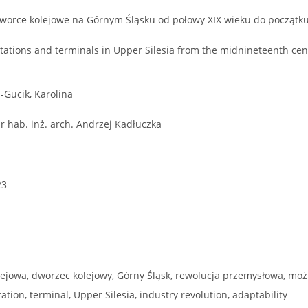
 dworce kolejowe na Górnym Śląsku od połowy XIX wieku do początk
tations and terminals in Upper Silesia from the midnineteenth cen
-Gucik, Karolina
r hab. inż. arch. Andrzej Kadłuczka
23
lejowa, dworzec kolejowy, Górny Śląsk, rewolucja przemysłowa, moż
tation, terminal, Upper Silesia, industry revolution, adaptability