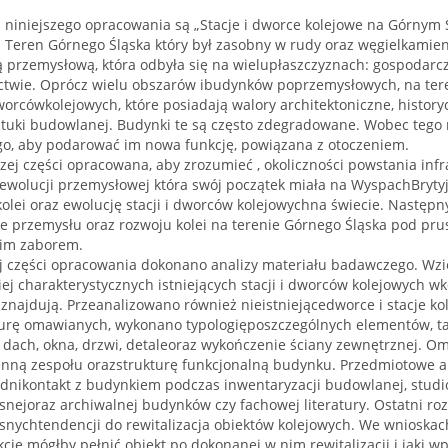
niniejszego opracowania są „Stacje i dworce kolejowe na Górnym 
 Teren Górnego Śląska który był zasobny w rudy oraz węgielkamienn
ą przemysłową, która odbyła się na wielupłaszczyznach: gospodarc
twie. Oprócz wielu obszarów ibudynków poprzemysłowych, na tere
dworcówkolejowych, które posiadają walory architektoniczne, histor
tuki budowlanej. Budynki te są często zdegradowane. Wobec tego n
ego, aby podarować im nowa funkcję, powiązana z otoczeniem.
ej części opracowana, aby zrozumieć , okoliczności powstania infr
 rewolucji przemysłowej która swój początek miała na WyspachBryty
kolei oraz ewolucję stacji i dworców kolejowychna świecie. Następ
ie przemysłu oraz rozwoju kolei na terenie Górnego Śląska pod p
kim zaborem.
j części opracowania dokonano analizy materiału badawczego. Wzi
ej charakterystycznych istniejących stacji i dworców kolejowych w
 znajdują. Przeanalizowano również nieistniejącedworce i stacje k
turę omawianych, wykonano typologięposzczególnych elementów, taki
, dach, okna, drzwi, detaleoraz wykończenie ściany zewnętrznej. O
enną zespołu orazstrukturę funkcjonalną budynku. Przedmiotowe a
dnikontakt z budynkiem podczas inwentaryzacji budowlanej, stud
nejoraz archiwalnej budynków czy fachowej literatury. Ostatni rozd
snychtendencji do rewitalizacja obiektów kolejowych. We wnioskach
ję mógłby pełnić obiekt po dokonanej w nim rewitalizacji i jaki w