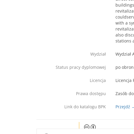
buildings
revitaliz
couldserv
with a sy
revitaliz
also disc
stations 
Wydział
Wydział 
Status pracy dyplomowej
po obron
Licencja
Licencja 
Prawa dostępu
Zasób do
Link do katalogu BPK
Przejdź 
Except where otherwise noted, c