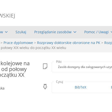
WSKIEJ
ów
Szukaj
Przeglądanie zasobów
Pomoc / Uwagi
>
Prace dyplomowe
>
Rozprawy doktorskie obronione na PK
>
Rozp
 połowy XIX wieku do początku XX wieku
e kolejowe na
Pliki
Zasób dostępny dla zalogowanych uży
 od połowy
oczątku XX
Cytuj
BibTeX
ska