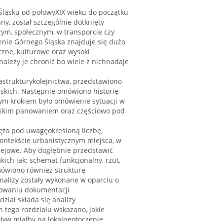
Śląsku od połowyXIX wieku do początku
y, został szczególnie dotknięty
zym, społecznym, w transporcie czy
nie Górnego Śląska znajduje się dużo
yczne, kulturowe oraz wysoki
ależy je chronić bo wiele z nichnadaje
astrukturykolejnictwa, przedstawiono
jskich. Następnie omówiono historię
nym krokiem było omówienie sytuacji w
ruskim panowaniem oraz częściowo pod
ęto pod uwagęokreśloną liczbę,
kontekście urbanistycznym miejsca, w
olejowe. Aby dogłębnie przedstawić
ch jak: schemat funkcjonalny, rzut,
mówiono również strukturę
nalizy zostały wykonane w oparciu o
iowaniu dokumentacji
ział składa się analizy
 tego rozdziału wskazano, jakie
pływ miałby na lokalneotoczenie.