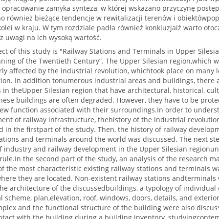
e opracowanie zamyka synteza, w której wskazano przyczynę postęp
 również bieżące tendencje w rewitalizacji terenów i obiektówpo
olei w kraju. W tym rozdziale padła również konkluzjaiż warto otoc
 z uwagi na ich wysoką wartość.
ct of this study is "Railway Stations and Terminals in Upper Siles
ning of the Twentieth Century”. The Upper Silesian region,which wa
rly affected by the industrial revolution, whichtook place on many l
ion. In addition tonumerous industrial areas and buildings, there 
 in theUpper Silesian region that have architectural, historical, cu
These buildings are often degraded. However, they have to be pro
ew function associated with their surroundings.In order to unders
nt of railway infrastructure, thehistory of the industrial revolutio
 in the firstpart of the study. Then, the history of railway develop
ations and terminals around the world was discussed. The next ste
f industry and railway development in the Upper Silesian regionun
rule.In the second part of the study, an analysis of the research ma
 the most characteristic existing railway stations and terminals w
here they are located. Non-existent railway stations andterminals
he architecture of the discussedbuildings, a typology of individua
l scheme, plan,elevation, roof, windows, doors, details, and exterior
mplex and the functional structure of the building were also disc
ntact with the building during a building inventory, studyingcont