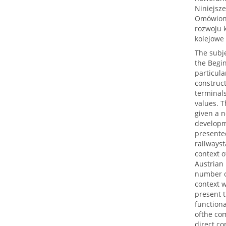
Niniejsz
Omówiono
rozwoju k
kolejowe
The subje
the Begin
particula
construct
terminals
values. 
given a n
developme
presented
railwayst
context o
Austrian 
number of
context w
present t
functiona
ofthe co
direct co