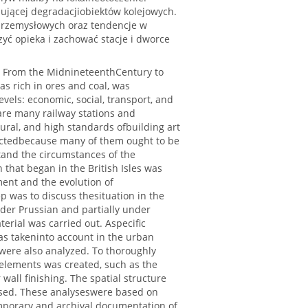
ującej degradacjiobiektów kolejowych.
przemysłowych oraz tendencje w
zyć opieka i zachować stacje i dworce
ia From the MidnineteenthCentury to
s rich in ores and coal, was
evels: economic, social, transport, and
are many railway stations and
ltural, and high standards ofbuilding art
tectedbecause many of them ought to be
tand the circumstances of the
n that began in the British Isles was
ment and the evolution of
p was to discuss thesituation in the
der Prussian and partially under
terial was carried out. Aspecific
as takeninto account in the urban
 were also analyzed. To thoroughly
l elements was created, such as the
 wall finishing. The spatial structure
ussed. These analyseswere based on
emporary and archival documentation of