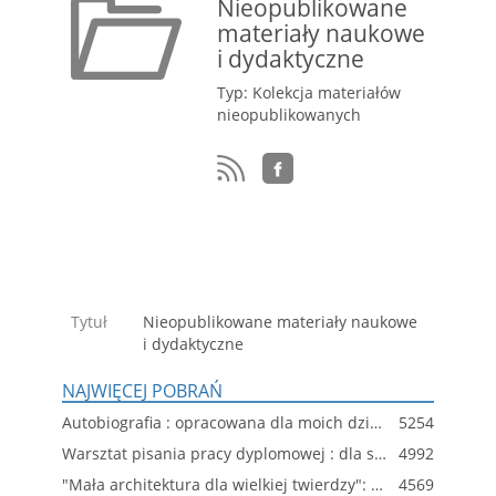
Nieopublikowane
materiały naukowe
i dydaktyczne
Typ: Kolekcja materiałów
nieopublikowanych
Tytuł
Nieopublikowane materiały naukowe
i dydaktyczne
NAJWIĘCEJ POBRAŃ
Autobiografia : opracowana dla moich dzieci, wnuków i prawnuków
5254
Warsztat pisania pracy dyplomowej : dla studentów WIiTCh PK
4992
"Mała architektura dla wielkiej twierdzy": katalog małej architektury dla obiektów Twierdzy Kraków
4569