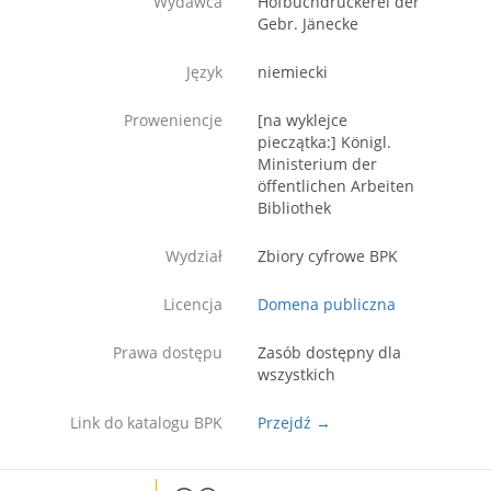
Wydawca
Hofbuchdruckerei der
Gebr. Jänecke
Język
niemiecki
Proweniencje
[na wyklejce
pieczątka:] Königl.
Ministerium der
öffentlichen Arbeiten
Bibliothek
Wydział
Zbiory cyfrowe BPK
Licencja
Domena publiczna
Prawa dostępu
Zasób dostępny dla
wszystkich
Link do katalogu BPK
Przejdź →