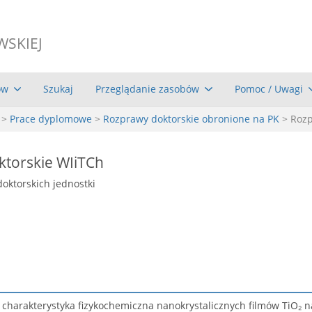
WSKIEJ
ów
Szukaj
Przeglądanie zasobów
Pomoc / Uwagi
>
Prace dyplomowe
>
Rozprawy doktorskie obronione na PK
> Roz
torskie WIiTCh
doktorskich jednostki
 i charakterystyka fizykochemiczna nanokrystalicznych filmów TiO₂