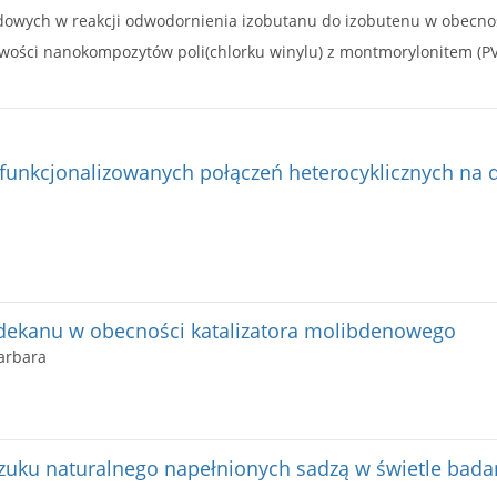
dowych w reakcji odwodornienia izobutanu do izobutenu w obecnoś
iwości nanokompozytów poli(chlorku winylu) z montmorylonitem (
funkcjonalizowanych połączeń heterocyklicznych na d
ekanu w obecności katalizatora molibdenowego
arbara
zuku naturalnego napełnionych sadzą w świetle bada