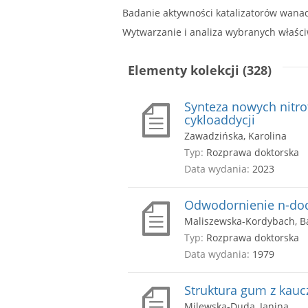
Badanie aktywności katalizatorów wana
Wytwarzanie i analiza wybranych właśc
Elementy kolekcji (328)
Synteza nowych nitro
cykloaddycji
Zawadzińska, Karolina
Typ:
Rozprawa doktorska
Data wydania:
2023
Odwodornienie n-dod
Maliszewska-Kordybach, B
Typ:
Rozprawa doktorska
Data wydania:
1979
Struktura gum z kauc
Milewska-Duda, Janina