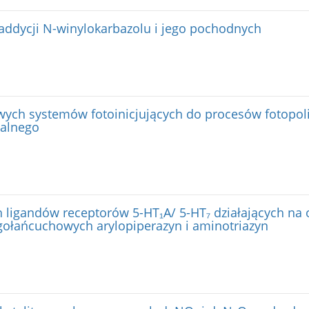
oaddycji N-winylokarbazolu i jego pochodnych
wych systemów fotoinicjujących do procesów fotopol
ialnego
 ligandów receptorów 5-HT₁A/ 5-HT₇ działających na
gołańcuchowych arylopiperazyn i aminotriazyn