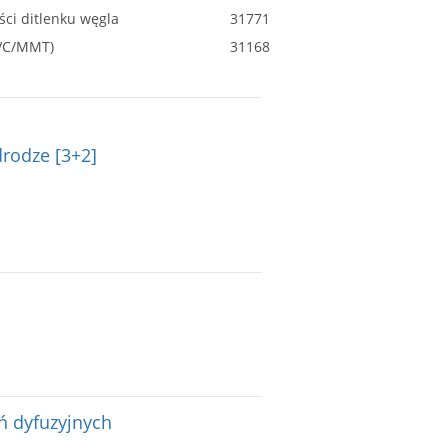
ci ditlenku węgla
31771
PVC/MMT)
31168
rodze [3+2]
ń dyfuzyjnych