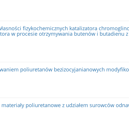
własności fizykochemicznych katalizatora chromogli
atora w procesie otrzymywania butenów i butadienu 
ywaniem poliuretanów bezizocyjanianowych modyfik
materiały poliuretanowe z udziałem surowców odna