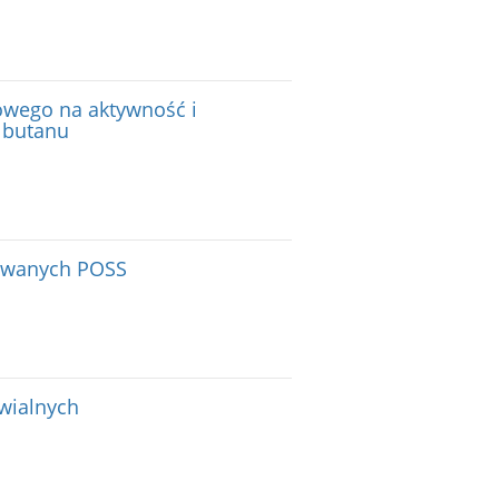
nowego na aktywność i
z butanu
owanych POSS
wialnych