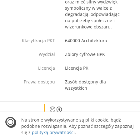
oraz mieć silny wydźwięk
symboliczny w walce z
degradacją, odpowiadając
na potrzeby społeczne i
wizerunkowe obszaru.
Klasyfikacja PKT
640000 Architektura
Wydział
Zbiory cyfrowe BPK
Licencja
Licencja PK
Prawa dostępu
Zasób dostępny dla
wszystkich
Except where otherwise noted, content on this
Na stronie wykorzystywane są pliki cookie, bądź
site is licensed under a Creative Commons
Attribution 4.0 International license.
podobne rozwiązania. Aby poznać szczegóły zapoznaj
się z
polityką prywatności
.