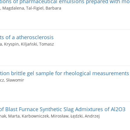
ations of pharmaceutical emulsions prepared with mod
 Magdalena, Tal-Figiel, Barbara
s of a atherosclerosis
a, Kryspin, Kiljański, Tomasz
tion brittle gel sample for rheological measurements 
icz, Sławomir
of Blast Furnace Synthetic Slag Admixtures of Al2O3
jnak, Marta, Karbowniczek, Mirosław, Łędzki, Andrzej