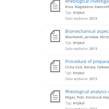
Rheological investig
Rosa, Magdalena, Kwiecień,
Typ:
Artykuł
Data wydania:
2013
Biomechanical aspect
Wasilewski, Jarosław, Mirot
Typ:
Artykuł
Data wydania:
2013
Procedure of prepara
Cicha-Szot, Renata, Falkow
Typ:
Artykuł
Data wydania:
2013
Rheological analysis 
Migas, Piotr, Korolczuk-He
Typ:
Artykuł
Data wydania:
2013