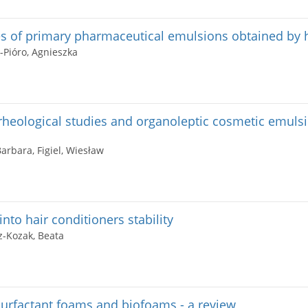
es of primary pharmaceutical emulsions obtained by
k-Pióro, Agnieszka
rheological studies and organoleptic cosmetic emulsio
 Barbara, Figiel, Wiesław
nto hair conditioners stability
z-Kozak, Beata
surfactant foams and biofoams - a review