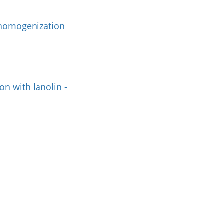
 homogenization
n with lanolin -