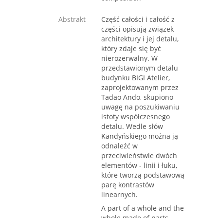
Abstrakt
Część całości i całość z
części opisują związek
architektury i jej detalu,
który zdaje się być
nierozerwalny. W
przedstawionym detalu
budynku BIGI Atelier,
zaprojektowanym przez
Tadao Ando, skupiono
uwagę na poszukiwaniu
istoty współczesnego
detalu. Wedle słów
Kandyńskiego można ją
odnaleźć w
przeciwieństwie dwóch
elementów - linii i łuku,
które tworzą podstawową
parę kontrastów
linearnych.
A part of a whole and the
whole made of parts