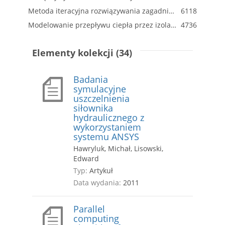
Metoda iteracyjna rozwiązywania zagadnienia brzegowego z dodatkowym warunkiem brzegowym
6118
Modelowanie przepływu ciepła przez izolację zbiorników kriogenicznych w module SolidWorks simulation
4736
Elementy kolekcji (34)
Badania
symulacyjne
uszczelnienia
siłownika
hydraulicznego z
wykorzystaniem
systemu ANSYS
Hawryluk, Michał, Lisowski,
Edward
Typ:
Artykuł
Data wydania:
2011
Parallel
computing