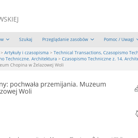
WSKIEJ
ów
Szukaj
Przeglądanie zasobów
Pomoc / Uwagi
>
Artykuły i czasopisma
>
Technical Transactions, Czasopismo Tec
mo Techniczne. Architektura
>
Czasopismo Techniczne z. 14. Archite
zeum Chopina w Żelazowej Woli
ony: pochwała przemijania. Muzeum
zowej Woli