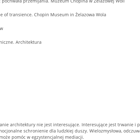
: pochwała przemijania. Muzeum Chopina w Żelazowej Woli
se of transience. Chopin Museum in Żelazowa Wola
aw
iczne. Architektura
anie architektury nie jest interesujące. Interesujące jest trwanie i
ocjonalne schronienie dla ludzkiej duszy. Wielozmysłowa, odczuwa
 może pomóc w egzystencjalnej mediacji.