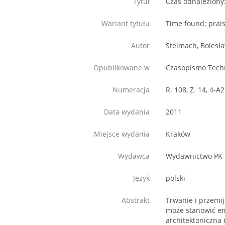
Tytuł
Czas odnaleziony
Wariant tytułu
Time found: prai
Autor
Stelmach, Bolesł
Opublikowane w
Czasopismo Techn
Numeracja
R. 108, Z. 14, 4-A2
Data wydania
2011
Miejsce wydania
Kraków
Wydawca
Wydawnictwo PK
Język
polski
Abstrakt
Trwanie i przemij
może stanowić em
architektoniczna