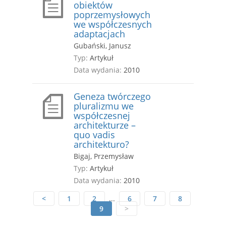
obiektów
poprzemysłowych
we współczesnych
adaptacjach
Gubański, Janusz
Typ:
Artykuł
Data wydania:
2010
Geneza twórczego
pluralizmu we
współczesnej
architekturze –
quo vadis
architekturo?
Bigaj, Przemysław
Typ:
Artykuł
Data wydania:
2010
<
1
2
...
6
7
8
9
>