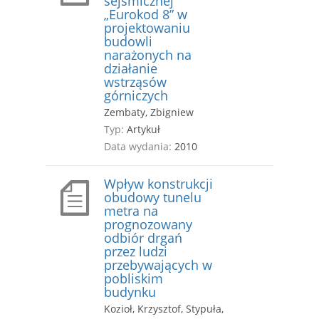
sejsmicznej
„Eurokod 8” w
projektowaniu
budowli
narażonych na
działanie
wstrząsów
górniczych
Zembaty, Zbigniew
Typ:
Artykuł
Data wydania:
2010
Wpływ konstrukcji
obudowy tunelu
metra na
prognozowany
odbiór drgań
przez ludzi
przebywających w
pobliskim
budynku
Kozioł, Krzysztof, Stypuła,