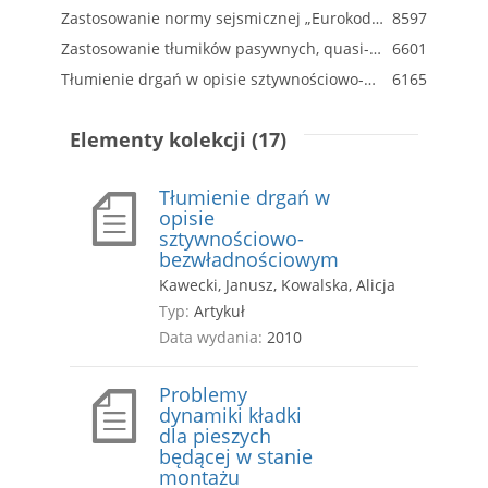
Zastosowanie normy sejsmicznej „Eurokod 8” w projektowaniu budowli narażonych na działanie wstrząsów górniczych
8597
Zastosowanie tłumików pasywnych, quasi-aktywnych i hybrydowych do redukcji drgań sejsmicznych i parasejsmicznych budowli – przegląd rozwiązań
6601
Tłumienie drgań w opisie sztywnościowo-bezwładnościowym
6165
Elementy kolekcji (17)
Tłumienie drgań w
opisie
sztywnościowo-
bezwładnościowym
Kawecki, Janusz, Kowalska, Alicja
Typ:
Artykuł
Data wydania:
2010
Problemy
dynamiki kładki
dla pieszych
będącej w stanie
montażu