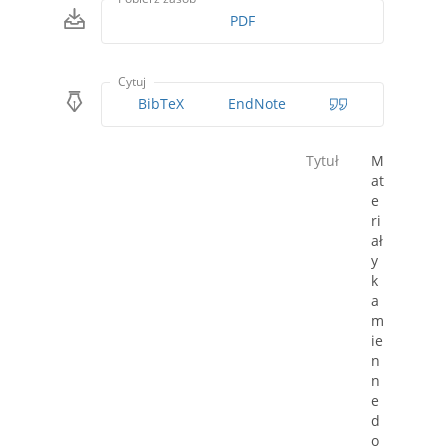
PDF
Cytuj
BibTeX
EndNote
Tytuł
M
at
e
ri
ał
y
k
a
m
ie
n
n
e
d
o