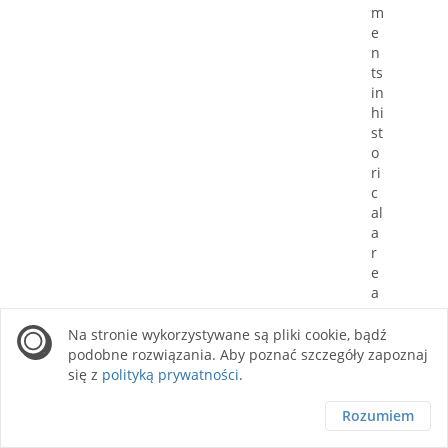
m
e
n
ts
in
hi
st
o
ri
c
al
a
r
e
a
s
a
Na stronie wykorzystywane są pliki cookie, bądź
r
podobne rozwiązania. Aby poznać szczegóły zapoznaj
e
się z
polityką prywatności
.
p
r
Rozumiem
e