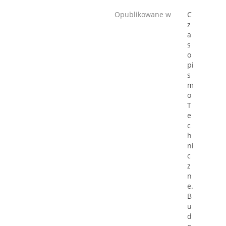
Opublikowane w
C
z
a
s
o
pi
s
m
o
T
e
c
h
ni
c
z
n
e.
B
u
d