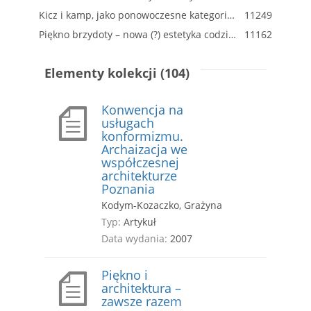
Kicz i kamp, jako ponowoczesne kategorie przetworzonego piękna, czyli refleksje o Licheniu
11249
Piękno brzydoty – nowa (?) estetyka codzienności
11162
Elementy kolekcji (104)
Konwencja na
usługach
konformizmu.
Archaizacja we
współczesnej
architekturze
Poznania
Kodym-Kozaczko, Grażyna
Typ:
Artykuł
Data wydania:
2007
Piękno i
architektura –
zawsze razem