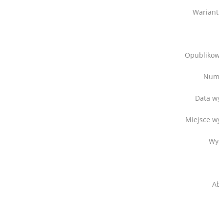
Wariant
Opubliko
Num
Data w
Miejsce w
Wy
Ab