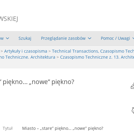
WSKIEJ
ów
Szukaj
Przeglądanie zasobów
Pomoc / Uwagi
>
Artykuły i czasopisma
>
Technical Transactions, Czasopismo Tec
mo Techniczne. Architektura
>
Czasopismo Techniczne z. 13. Archite
e” piękno… „nowe” piękno?
Tytuł
Miasto – „stare” piękno… „nowe” piękno?