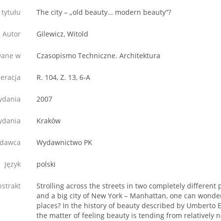
 tytułu
The city – „old beauty… modern beauty”?
Autor
Gilewicz, Witold
wane w
Czasopismo Techniczne. Architektura
eracja
R. 104, Z. 13, 6-A
ydania
2007
ydania
Kraków
dawca
Wydawnictwo PK
Język
polski
strakt
Strolling across the streets in two completely different
and a big city of New York – Manhattan, one can wonder
places? In the history of beauty described by Umberto E
the matter of feeling beauty is tending from relatively 