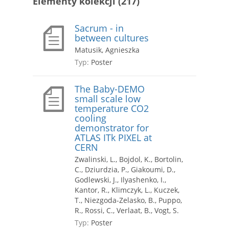
Elementy kolekcji (217)
Sacrum - in
between cultures
Matusik, Agnieszka
Typ:
Poster
The Baby-DEMO
small scale low
temperature CO2
cooling
demonstrator for
ATLAS ITk PIXEL at
CERN
Zwalinski, L., Bojdol, K., Bortolin,
C., Dziurdzia, P., Giakoumi, D.,
Godlewski, J., Ilyashenko, I.,
Kantor, R., Klimczyk, L., Kuczek,
T., Niezgoda-Zelasko, B., Puppo,
R., Rossi, C., Verlaat, B., Vogt, S.
Typ:
Poster