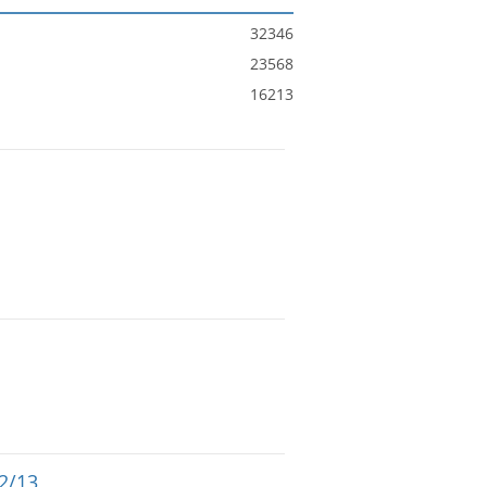
32346
23568
16213
12/13