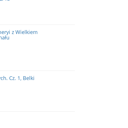
meryi z Wielkiem
nału
h. Cz. 1, Belki