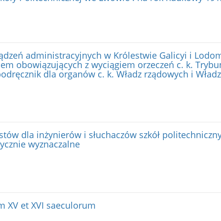
ządzeń administracyjnych w Królestwie Galicyi i Lodo
em obowiązujących z wyciągiem orzeczeń c. k. Trybu
podręcznik dla organów c. k. Władz rządowych i Władz
tów dla inżynierów i słuchaczów szkół politechnicznyc
atycznie wyznaczalne
m XV et XVI saeculorum