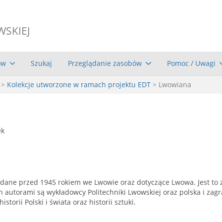
WSKIEJ
ów
Szukaj
Przeglądanie zasobów
Pomoc / Uwagi
>
Kolekcje utworzone w ramach projektu EDT
> Lwowiana
ek
ydane przed 1945 rokiem we Lwowie oraz dotyczące Lwowa. Jest to z
h autorami są wykładowcy Politechniki Lwowskiej oraz polska i zagr
istorii Polski i świata oraz historii sztuki.