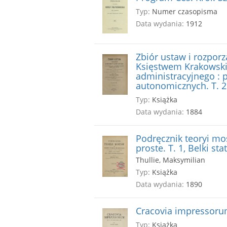
Typ:
Numer czasopisma
Data wydania:
1912
Zbiór ustaw i rozpor
Księstwem Krakowski
administracyjnego : 
autonomicznych. T. 2
Typ:
Książka
Data wydania:
1884
Podręcznik teoryi mos
proste. T. 1, Belki st
Thullie, Maksymilian
Typ:
Książka
Data wydania:
1890
Cracovia impressoru
Typ:
Książka