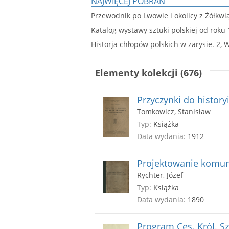
NAJWIĘCEJ POBRAŃ
Przewodnik po Lwowie i okolicy z Żółkwi
Katalog wystawy sztuki polskiej od roku
Historja chłopów polskich w zarysie. 2, 
Elementy kolekcji (676)
Przyczynki do history
Tomkowicz, Stanisław
Typ:
Książka
Data wydania:
1912
Projektowanie komun
Rychter, Józef
Typ:
Książka
Data wydania:
1890
Program Ces. Król. S