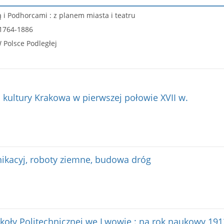
ą i Podhorcami : z planem miasta i teatru
 1764-1886
W Polsce Podległej
i kultury Krakowa w pierwszej połowie XVII w.
ikacyj, roboty ziemne, budowa dróg
zkoły Politechnicznej we Lwowie : na rok naukowy 19