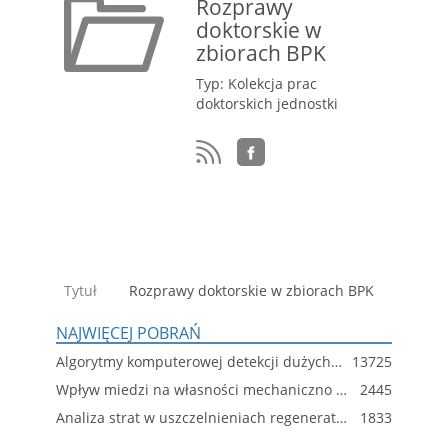
Rozprawy
doktorskie w
zbiorach BPK
Typ: Kolekcja prac
doktorskich jednostki
Tytuł
Rozprawy doktorskie w zbiorach BPK
NAJWIĘCEJ POBRAŃ
Algorytmy komputerowej detekcji dużych obiektów w obrazach o wysokim poziomie szumu i niejednorodności
13725
Wpływ miedzi na własności mechaniczno niskowęglowych stali spawalnych
2445
Analiza strat w uszczelnieniach regeneratora silnika turbospalinowego
1833