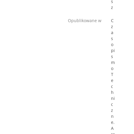
s
z
Opublikowane w
C
z
a
s
o
pi
s
m
o
T
e
c
h
ni
c
z
n
e.
A