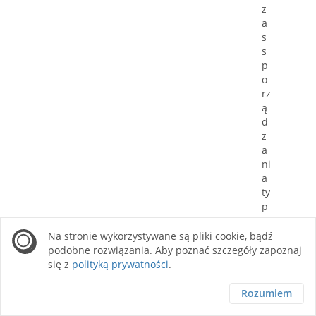
z
a
s
s
p
o
rz
ą
d
z
a
ni
a
ty
p
o
w
Na stronie wykorzystywane są pliki cookie, bądź
e
podobne rozwiązania. Aby poznać szczegóły zapoznaj
g
się z
polityką prywatności
.
o
p
Rozumiem
r