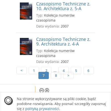
Czasopismo Techniczne z.
10. Architektura z. 5-A
Typ:
Kolekcja numerów
czasopisma
Data wydania:
2007
Czasopismo Techniczne z.
9. Architektura z. 4-A
Typ:
Kolekcja numerów
czasopisma
Data wydania:
2007
<
1
2
...
4
5
6
7
8
>
Except where otherwise noted, content on this
Na stronie wykorzystywane są pliki cookie, bądź
site is licensed under a Creative Commons
Attribution 4.0 International license.
podobne rozwiązania. Aby poznać szczegóły zapoznaj
się z
polityką prywatności
.