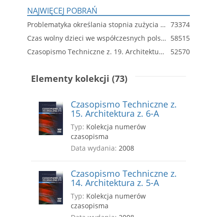
NAJWIĘCEJ POBRAŃ
Problematyka określania stopnia zużycia technicznego budynków wielkopłytowych
73374
Czas wolny dzieci we współczesnych polskich miastach. Wprowadzenie do poszukiwań optymalnych rozwiązań przestrzennych
58515
Czasopismo Techniczne z. 19. Architektura z. 6-A
52570
Elementy kolekcji (73)
Czasopismo Techniczne z.
15. Architektura z. 6-A
Typ:
Kolekcja numerów
czasopisma
Data wydania:
2008
Czasopismo Techniczne z.
14. Architektura z. 5-A
Typ:
Kolekcja numerów
czasopisma