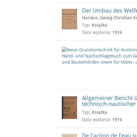
Der Umbau des Welfe
Hunäus, Georg Christian 
Typ:
Książka
Data wydania:
1916
Allgemeiner Bericht ü
technisch-nautischer 
Typ:
Książka
Data wydania:
1916
De l'action de l'eau 