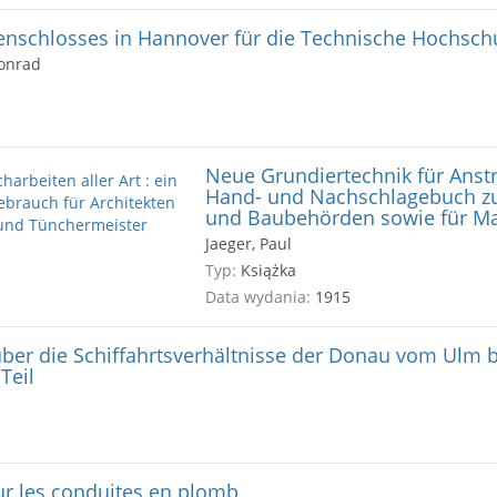
nschlosses in Hannover für die Technische Hochsch
Konrad
Neue Grundiertechnik für Anstre
Hand- und Nachschlagebuch zu
und Baubehörden sowie für Ma
Jaeger, Paul
Typ:
Książka
Data wydania:
1915
ber die Schiffahrtsverhältnisse der Donau vom Ulm bi
Teil
sur les conduites en plomb