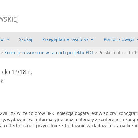
WSKIEJ
ów
Szukaj
Przeglądanie zasobów
Pomoc / Uwagi
>
Kolekcje utworzone w ramach projektu EDT
> Polskie i obce do 1
e do 1918 r.
ek
III–XX w. ze zbiorów BPK. Kolekcja bogata jest w zbiory ikonografic
isy, wydawnictwa informacyjne oraz materiały z konferencji i kong
, nauki techniczne i przyrodnicze, budownictwo lądowe oraz najlicz