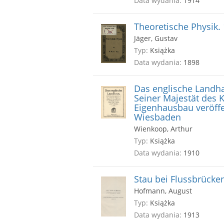
Data wydania:
1914
Theoretische Physik.
Jäger, Gustav
Typ:
Książka
Data wydania:
1898
Das englische Landha
Seiner Majestät des 
Eigenhausbau veröffe
Wiesbaden
Wienkoop, Arthur
Typ:
Książka
Data wydania:
1910
Stau bei Flussbrücke
Hofmann, August
Typ:
Książka
Data wydania:
1913