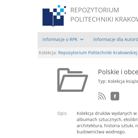
REPOZYTORIUM
POLITECHNIKI KRAKO
Informacje o RPK
Informacje dla Autor
Kolekcja:
Repozytorium Politechniki Krakowskiej
Polskie i obc
Typ: Kolekcja książ
Opis
Kolekcja druków wydanych w XV
albumach sztucznych, ekslibr
architektura, historia sztuki
budownictwa wodnego.