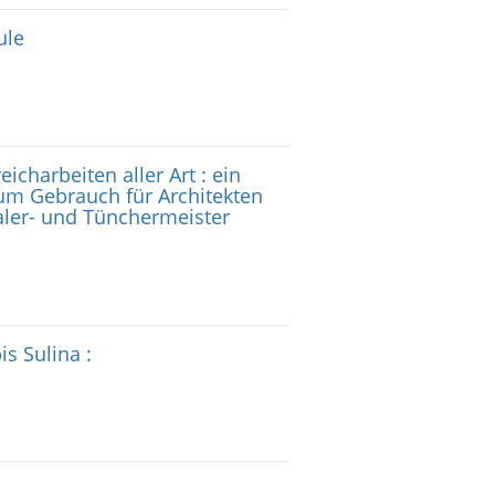
ule
icharbeiten aller Art : ein
m Gebrauch für Architekten
ler- und Tünchermeister
s Sulina :