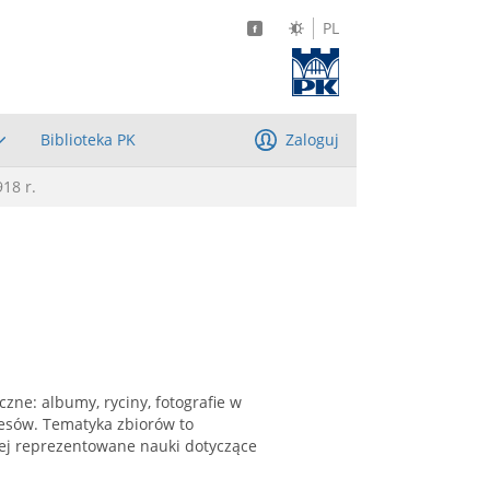
PL
Biblioteka PK
Zaloguj
918 r.
zne: albumy, ryciny, fotografie w
resów. Tematyka zbiorów to
niej reprezentowane nauki dotyczące