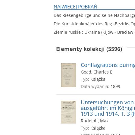
NAJWIĘCEJ POBRAŃ
Das Riesengebirge und seine Nachbarg
Die Kunstdenkmäler des Reg.-Bezirks O
Ziemie ruskie : Ukraina (Kijów - Bracław).
Elementy kolekcji (5596)
Conflagrations during
Goad, Charles E.
Typ:
Książka
Data wydania:
1899
Untersuchungen von 
ausgeführt im Königl
1913 und 1914. T. 3 (
Rudeloff, Max
Typ:
Książka