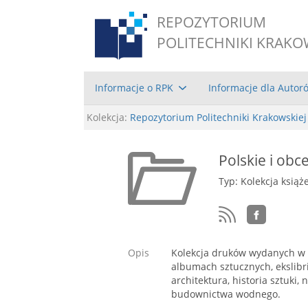
REPOZYTORIUM
POLITECHNIKI KRAKO
Informacje o RPK
Informacje dla Autor
Kolekcja:
Repozytorium Politechniki Krakowskiej
Polskie i obc
Typ: Kolekcja książ
Opis
Kolekcja druków wydanych w XV
albumach sztucznych, ekslibr
architektura, historia sztuki
budownictwa wodnego.