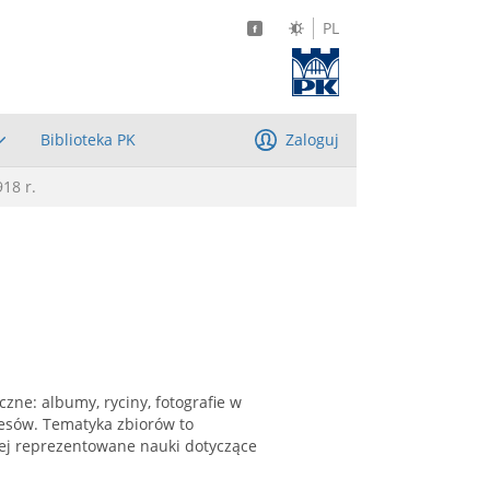
PL
Biblioteka PK
Zaloguj
918 r.
zne: albumy, ryciny, fotografie w
resów. Tematyka zbiorów to
niej reprezentowane nauki dotyczące