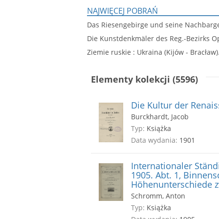
NAJWIĘCEJ POBRAŃ
Das Riesengebirge und seine Nachbarg
Die Kunstdenkmäler des Reg.-Bezirks O
Ziemie ruskie : Ukraina (Kijów - Bracław).
Elementy kolekcji (5596)
Die Kultur der Renaiss
Burckhardt, Jacob
Typ:
Książka
Data wydania:
1901
Internationaler Ständ
1905. Abt. 1, Binnens
Höhenunterschiede z
Schromm, Anton
Typ:
Książka