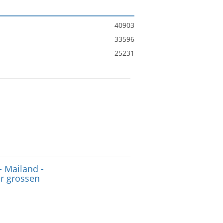
40903
33596
25231
- Mailand -
er grossen