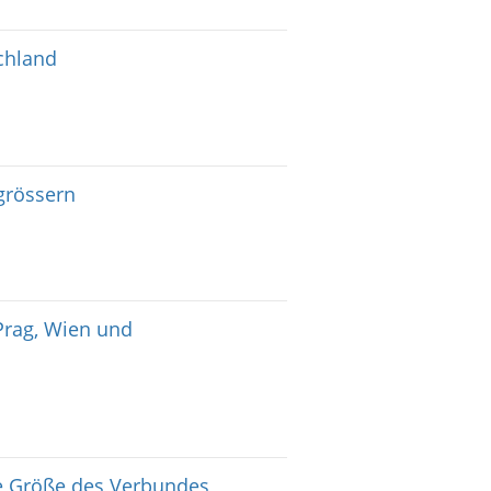
chland
grössern
Prag, Wien und
e Größe des Verbundes