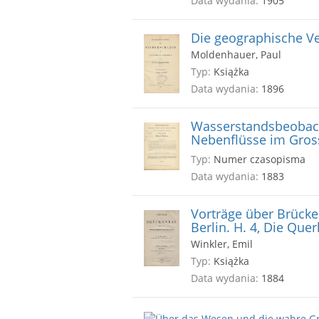
Data wydania:
1905
Die geographische Ve
Moldenhauer, Paul
Typ:
Książka
Data wydania:
1896
Wasserstandsbeobach
Nebenflüsse im Gros
Typ:
Numer czasopisma
Data wydania:
1883
Vorträge über Brücke
Berlin. H. 4, Die Qu
Winkler, Emil
Typ:
Książka
Data wydania:
1884