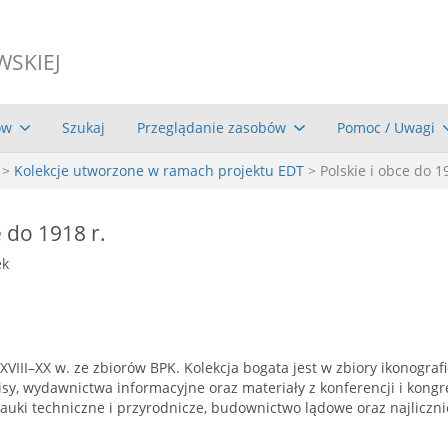
WSKIEJ
ów
Szukaj
Przeglądanie zasobów
Pomoc / Uwagi
>
Kolekcje utworzone w ramach projektu EDT
> Polskie i obce do 1
e do 1918 r.
ek
III–XX w. ze zbiorów BPK. Kolekcja bogata jest w zbiory ikonografic
isy, wydawnictwa informacyjne oraz materiały z konferencji i kong
, nauki techniczne i przyrodnicze, budownictwo lądowe oraz najlicz