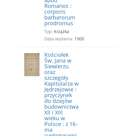
apud
Romanos :
corporis
barbarorum
prodromus
Typ:
Książka
Data wydania:
1900
Kościołek
Św. Jana w
Siewierzu
oraz
szczegóły
Kapitularza w
Jędrzejowie :
przyczynek
do dziejów
budownictwa
XII i XIII
wieku w
Polsce : z 16-
ma
cynkotypami