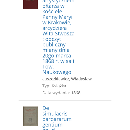
artystyczném
ołtarza w
kościele
Panny Maryi
w Krakowie,
arcydzieła
Wita Stwosza
: odczyt
publiczny
miany dnia
20go marca
1868 r. w sali
Tow.
Naukowego
Łuszczkiewicz, Władysław
Typ:
Książka
Data wydania:
1868
De
simulacris
barbararum
gentium