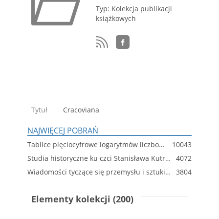
Typ: Kolekcja publikacji
książkowych
Tytuł
Cracoviana
NAJWIĘCEJ POBRAŃ
Tablice pięciocyfrowe logarytmów liczbowych, wartości funkcyi trygonometrycznych i logarytmów tych funkcyi : do użytku szkolnego
10043
Studia historyczne ku czci Stanisława Kutrzeby. T. 1.
4072
Wiadomości tyczące się przemysłu i sztuki w dawnej Polsce
3804
Elementy kolekcji (200)