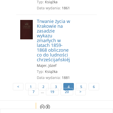
Typ:
Książka
Data wydania:
1861
Trwanie życia w
Krakowie na
zasadzie
wykazu
zmarłych w
latach 1859-
1868 obliczone
co do ludności
chrześcijańskiéj
Majer, Józef
Typ:
Książka
Data wydania:
1881
<
1
2
3
4
5
6
7
...
19
20
>
Except where otherwise noted, content on this