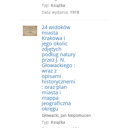
Typ:
Książka
Data wydania:
1918
24 widoków
miasta
Krakowa i
jego okolic
zdjętych
podług natury
przez J. N.
Głowackiego :
wraz z
opisami
historycznemi
: oraz plan
miasta i
mappa
jeograficzna
okręgu
Głowacki, Jan Nepomucen
Typ:
Książka