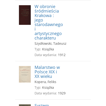
W obronie
śródmieścia
Krakowa :
jego
starodawnego
i
artystycznego
charakteru
Szydłowski, Tadeusz
Typ:
Książka
Data wydania:
1912
Malarstwo w
Polsce XIX i
XX wieku
Kopera, Feliks
Typ:
Książka
Data wydania:
1929
System