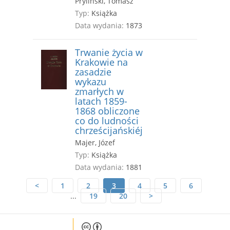
Pryliński, Tomasz
Typ:
Książka
Data wydania:
1873
Trwanie życia w
Krakowie na
zasadzie
wykazu
zmarłych w
latach 1859-
1868 obliczone
co do ludności
chrześcijańskiéj
Majer, Józef
Typ:
Książka
Data wydania:
1881
<
1
2
3
4
5
6
...
19
20
>