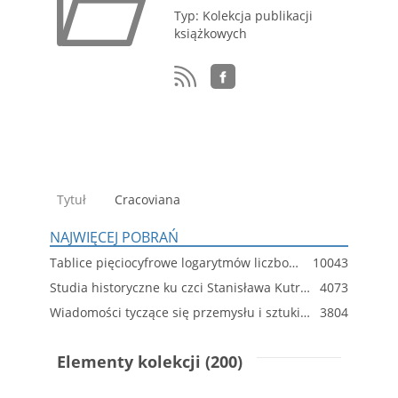
Typ: Kolekcja publikacji
książkowych
Tytuł
Cracoviana
NAJWIĘCEJ POBRAŃ
Tablice pięciocyfrowe logarytmów liczbowych, wartości funkcyi trygonometrycznych i logarytmów tych funkcyi : do użytku szkolnego
10043
Studia historyczne ku czci Stanisława Kutrzeby. T. 1.
4073
Wiadomości tyczące się przemysłu i sztuki w dawnej Polsce
3804
Elementy kolekcji (200)