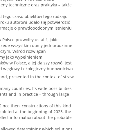
eny techniczne oraz praktyka – także
 tego czasu obiektów tego rodzaju
oku autorowi udało się potwierdzić
formacje o prawdopodobnym istnieniu
olsce pozwoliły ustalić, jakie
przede wszystkim domy jednorodzinne i
rczym. Wśród rozwiązań
omy jako wypełnieniem.
ów w Polsce, a jej dalszy rozwój jest
d węglowy i ekologiczny budownictwa.
and, presented in the context of straw
many countries. Its wide possibilities
nts and in practice – through large
Since then, constructions of this kind
mpleted at the beginning of 2023, the
llect information about the probable
d allowed determining which solutions