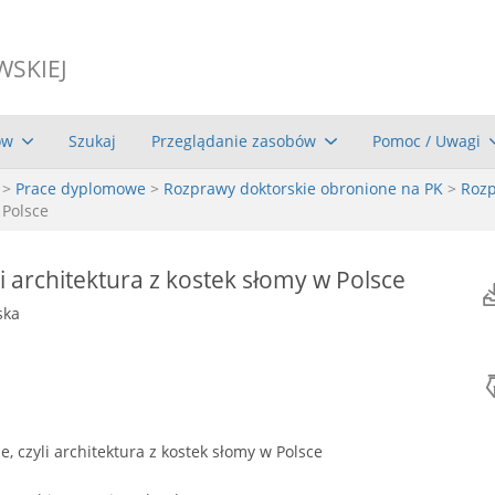
WSKIEJ
ów
Szukaj
Przeglądanie zasobów
Pomoc / Uwagi
>
Prace dyplomowe
>
Rozprawy doktorskie obronione na PK
>
Rozp
 Polsce
li architektura z kostek słomy w Polsce
ska
e, czyli architektura z kostek słomy w Polsce