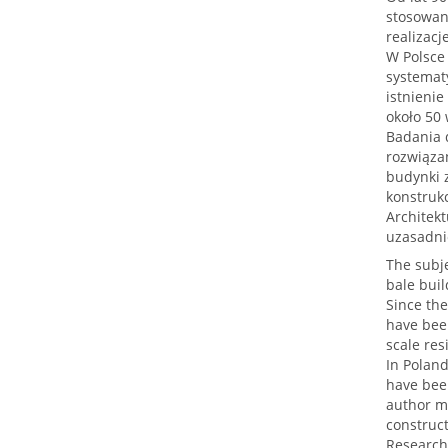
stosowani
realizacj
W Polsce
systemat
istnieni
około 50 
Badania d
rozwiąza
budynki 
konstruk
Architekt
uzasadni
The subje
bale bui
Since the
have bee
scale res
In Poland
have been
author ma
construc
Research 