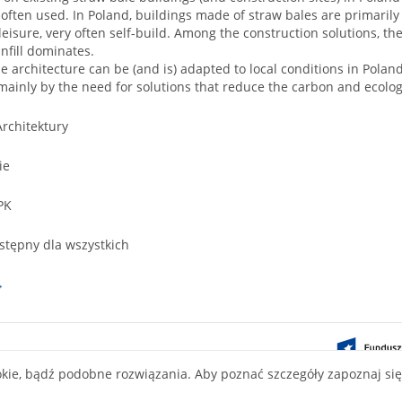
often used. In Poland, buildings made of straw bales are primarily
leisure, very often self-build. Among the construction solutions, th
infill dominates.
e architecture can be (and is) adapted to local conditions in Polan
 mainly by the need for solutions that reduce the carbon and ecologi
Architektury
ie
PK
stępny dla wszystkich
→
ontent on this
okie, bądź podobne rozwiązania. Aby poznać szczegóły zapoznaj si
ve Commons
nse.