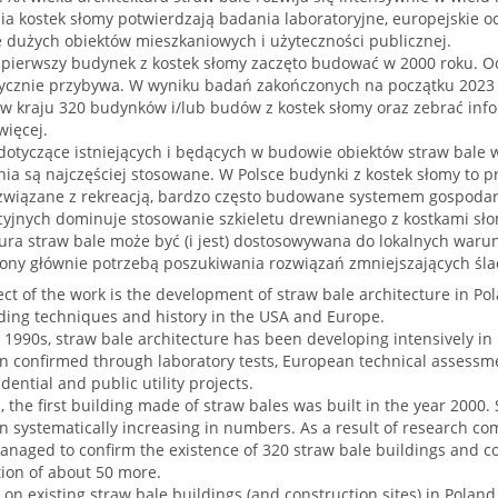
a kostek słomy potwierdzają badania laboratoryjne, europejskie oc
e dużych obiektów mieszkaniowych i użyteczności publicznej.
 pierwszy budynek z kostek słomy zaczęto budować w 2000 roku. Od
ycznie przybywa. W wyniku badań zakończonych na początku 2023 r
e w kraju 320 budynków i/lub budów z kostek słomy oraz zebrać in
więcej.
otyczące istniejących i będących w budowie obiektów straw bale w P
nia są najczęściej stosowane. W Polsce budynki z kostek słomy to 
związane z rekreacją, bardzo często budowane systemem gospoda
cyjnych dominuje stosowanie szkieletu drewnianego z kostkami sł
ura straw bale może być (i jest) dostosowywana do lokalnych warunk
ony głównie potrzebą poszukiwania rozwiązań zmniejszających śla
ct of the work is the development of straw bale architecture in Pol
lding techniques and history in the USA and Europe.
 1990s, straw bale architecture has been developing intensively in 
n confirmed through laboratory tests, European technical assessme
idential and public utility projects.
, the first building made of straw bales was built in the year 2000. 
 systematically increasing in numbers. As a result of research co
naged to confirm the existence of 320 straw bale buildings and co
tion of about 50 more.
on existing straw bale buildings (and construction sites) in Polan