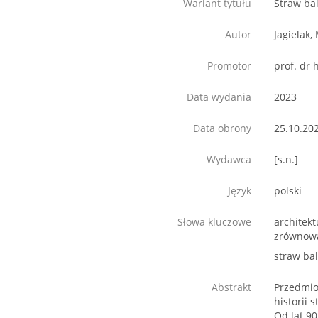
Wariant tytułu
Straw bal
Autor
Jagielak,
Promotor
prof. dr 
Data wydania
2023
Data obrony
25.10.20
Wydawca
[s.n.]
Język
polski
Słowa kluczowe
architekt
zrównow
straw bal
Abstrakt
Przedmiot
historii 
Od lat 90