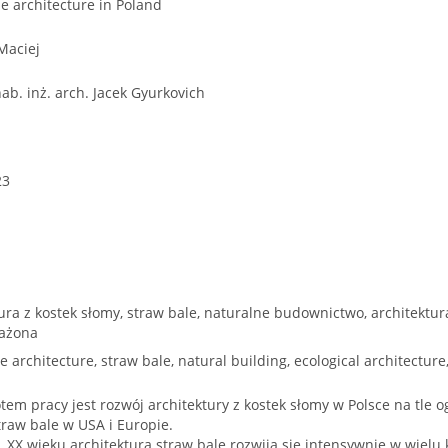
e architecture in Poland
 Maciej
hab. inż. arch. Jacek Gyurkovich
23
ura z kostek słomy, straw bale, naturalne budownictwo, architektur
ażona
e architecture, straw bale, natural building, ecological architecture
em pracy jest rozwój architektury z kostek słomy w Polsce na tle o
straw bale w USA i Europie.
. XX wieku architektura straw bale rozwija się intensywnie w wielu 