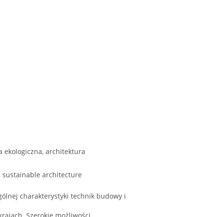
a ekologiczna, architektura
, sustainable architecture
gólnej charakterystyki technik budowy i
krajach. Szerokie możliwości