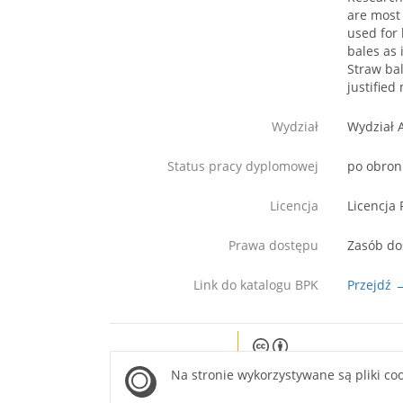
are most 
used for 
bales as 
Straw bal
justified
Wydział
Wydział 
Status pracy dyplomowej
po obron
Licencja
Licencja 
Prawa dostępu
Zasób do
Link do katalogu BPK
Przejdź 
Except where otherwise noted, c
Na stronie wykorzystywane są pliki co
site is licensed under a Creati
Attribution 4.0 International lice