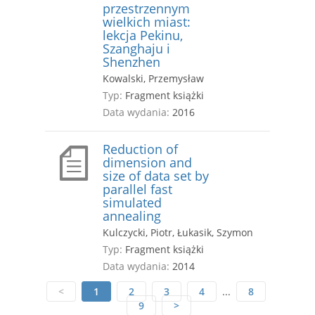
przestrzennym
wielkich miast:
lekcja Pekinu,
Szanghaju i
Shenzhen
Kowalski, Przemysław
Typ:
Fragment książki
Data wydania:
2016
Reduction of
dimension and
size of data set by
parallel fast
simulated
annealing
Kulczycki, Piotr, Łukasik, Szymon
Typ:
Fragment książki
Data wydania:
2014
<
1
2
3
4
...
8
9
>