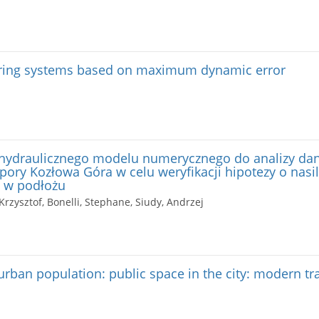
uring systems based on maximum dynamic error
hydraulicznego modelu numerycznego do analizy da
ory Kozłowa Góra w celu weryfikacji hipotezy o nas
h w podłożu
 Krzysztof, Bonelli, Stephane, Siudy, Andrzej
urban population: public space in the city: modern t