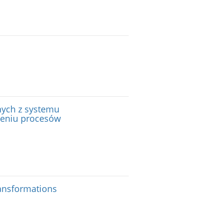
nych z systemu
ileniu procesów
ransformations