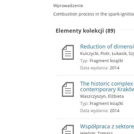
Wprowadzenie
Combustion process in the spark-ignitio
Elementy kolekcji (89)
Reduction of dimensio
Kulczycki, Piotr, Łukasik, 
Typ:
Fragment książki
Data wydania:
2014
The historic complex 
contemporary Krakó
Waszczyszyn, Elżbieta
Typ:
Fragment książki
Data wydania:
2014
Współpraca z sektor
Jeleński, Tomasz