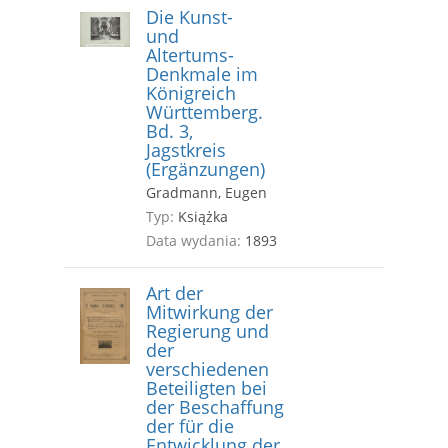
Die Kunst-
und
Altertums-
Denkmale im
Königreich
Württemberg.
Bd. 3,
Jagstkreis
(Ergänzungen)
Gradmann, Eugen
Typ:
Książka
Data wydania:
1893
Art der
Mitwirkung der
Regierung und
der
verschiedenen
Beteiligten bei
der Beschaffung
der für die
Entwicklung der