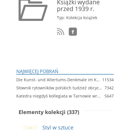
Książki wydane
przed 1939 r.
Typ: Kolekcja książek
NAJWIĘCEJ POBRAŃ
Die Kunst- und Altertums-Denkmale im Königreich Württemberg. Bd. 3, Jagstkreis (Ergänzungen)
11534
Słownik rytowników polskich tudzież obcych w Polsce osiadłych lub czasowo w niej pracujących
7342
Katedra niegdyś kollegiata w Tarnowie wraz z krótką wzmianką o innych kościołach tarnowskich : szkic historyczny na pamiątkę 500. rocznicy istnienia tegoż kościoła
5647
Elementy kolekcji (337)
Styl w sztuce