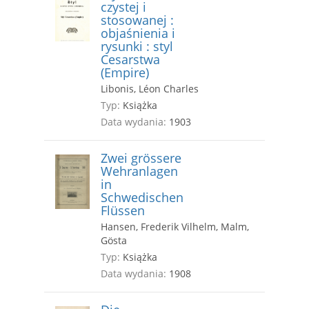
czystej i
stosowanej :
objaśnienia i
rysunki : styl
Cesarstwa
(Empire)
Libonis, Léon Charles
Typ:
Książka
Data wydania:
1903
Zwei grössere
Wehranlagen
in
Schwedischen
Flüssen
Hansen, Frederik Vilhelm, Malm,
Gösta
Typ:
Książka
Data wydania:
1908