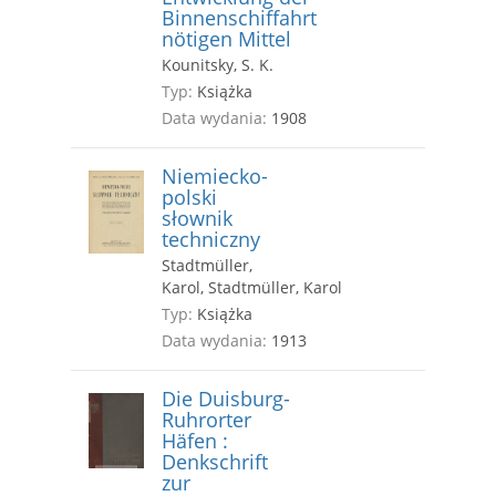
Binnenschiffahrt
nötigen Mittel
Kounitsky, S. K.
Typ:
Książka
Data wydania:
1908
Niemiecko-
polski
słownik
techniczny
Stadtmüller,
Karol, Stadtmüller, Karol
Typ:
Książka
Data wydania:
1913
Die Duisburg-
Ruhrorter
Häfen :
Denkschrift
zur