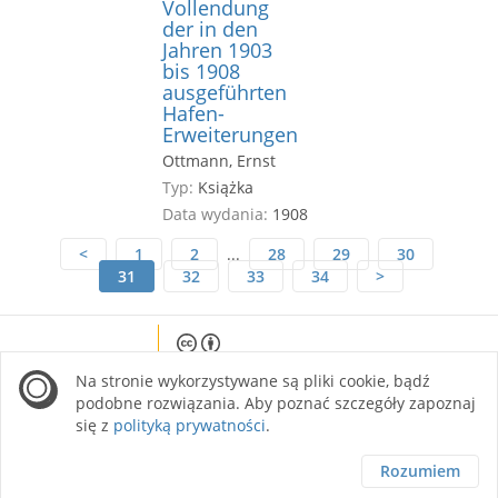
Vollendung
der in den
Jahren 1903
bis 1908
ausgeführten
Hafen-
Erweiterungen
Ottmann, Ernst
Typ:
Książka
Data wydania:
1908
<
1
2
...
28
29
30
31
32
33
34
>
Except where otherwise noted, content on this
Na stronie wykorzystywane są pliki cookie, bądź
site is licensed under a Creative Commons
Attribution 4.0 International license.
podobne rozwiązania. Aby poznać szczegóły zapoznaj
się z
polityką prywatności
.
Rozumiem