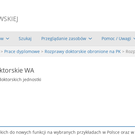
WSKIEJ
ów
Szukaj
Przeglądanie zasobów
Pomoc / Uwagi
>
Prace dyplomowe
>
Rozprawy doktorskie obronione na PK
> Roz
ktorskie WA
doktorskich jednostki
ckich do nowych funkcji na wybranych przykładach w Polsce oraz w