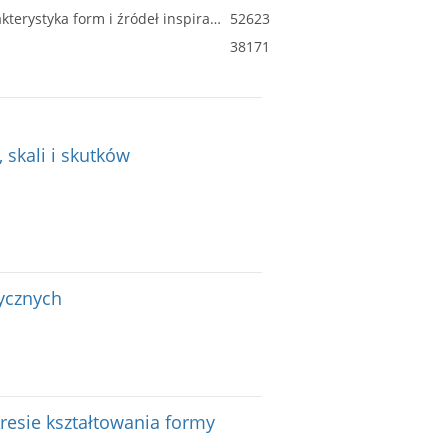
Miejska kamienica czynszowa z drugiej połowy XIX i przełomu XIX/XX wieku na przykładzie Szczecina : charakterystyka form i źródeł inspiracji z analizą możliwości adaptacyjnych : kompozycja układu urbanistycznego Szczecina [...]
52623
38171
skali i skutków
tycznych
resie kształtowania formy