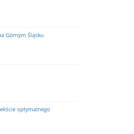
na Górnym Śląsku
tekście optymalnego