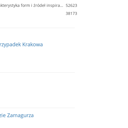
Miejska kamienica czynszowa z drugiej połowy XIX i przełomu XIX/XX wieku na przykładzie Szczecina : charakterystyka form i źródeł inspiracji z analizą możliwości adaptacyjnych : kompozycja układu urbanistycznego Szczecina [...]
52623
38173
Przypadek Krakowa
dzie Zamagurza