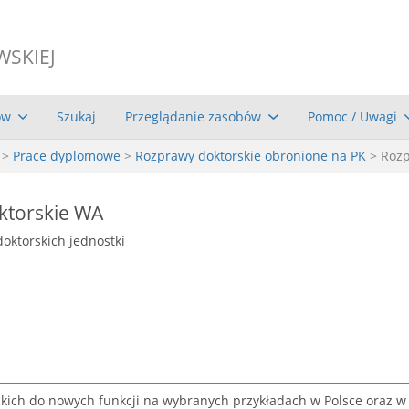
WSKIEJ
ów
Szukaj
Przeglądanie zasobów
Pomoc / Uwagi
>
Prace dyplomowe
>
Rozprawy doktorskie obronione na PK
> Roz
ktorskie WA
doktorskich jednostki
ckich do nowych funkcji na wybranych przykładach w Polsce oraz w