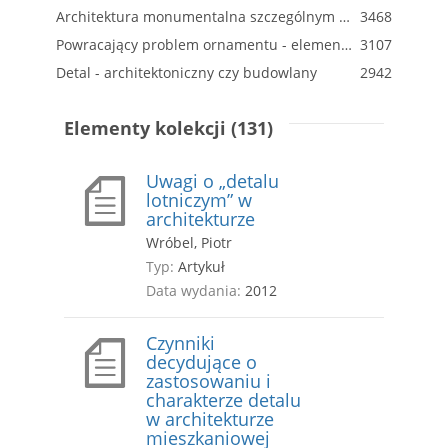
Architektura monumentalna szczególnym rodzajem detalu w metropolii
3468
Powracający problem ornamentu - elementy teorii dekoracji w architekturze współczesnej
3107
Detal - architektoniczny czy budowlany
2942
Elementy kolekcji (131)
Uwagi o „detalu
lotniczym” w
architekturze
Wróbel, Piotr
Typ:
Artykuł
Data wydania:
2012
Czynniki
decydujące o
zastosowaniu i
charakterze detalu
w architekturze
mieszkaniowej