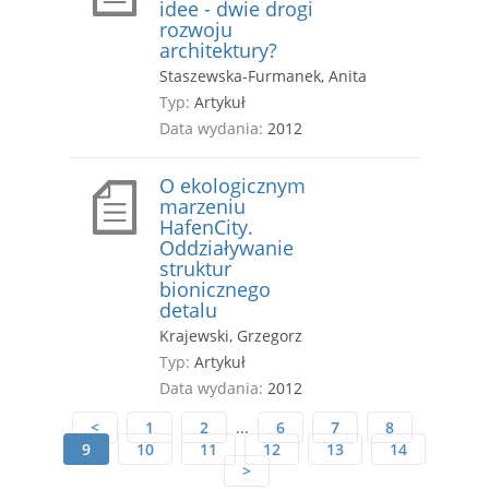
idee - dwie drogi
rozwoju
architektury?
Staszewska-Furmanek, Anita
Typ:
Artykuł
Data wydania:
2012
O ekologicznym
marzeniu
HafenCity.
Oddziaływanie
struktur
bionicznego
detalu
Krajewski, Grzegorz
Typ:
Artykuł
Data wydania:
2012
<
1
2
...
6
7
8
9
10
11
12
13
14
>