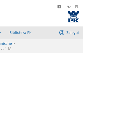
PL
Biblioteka PK
Zaloguj
hniczne
>
 z. 1-M