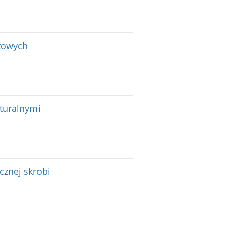
towych
turalnymi
znej skrobi