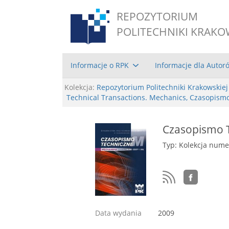
REPOZYTORIUM
POLITECHNIKI KRAKO
Informacje o RPK
Informacje dla Autor
Kolekcja:
Repozytorium Politechniki Krakowskiej
Technical Transactions. Mechanics, Czasopism
Czasopismo T
Typ: Kolekcja num
Data wydania
2009