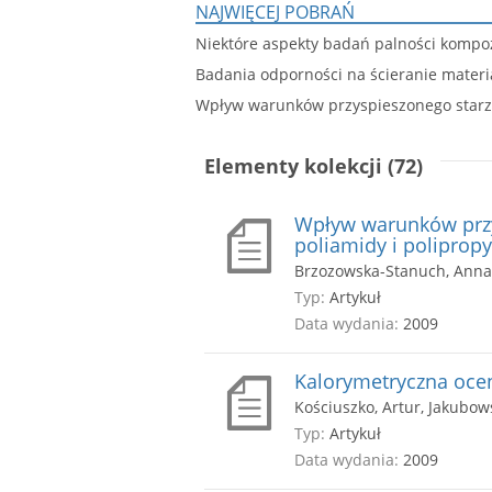
NAJWIĘCEJ POBRAŃ
Niektóre aspekty badań palności komp
Badania odporności na ścieranie mate
Wpływ warunków przyspieszonego starze
Elementy kolekcji (72)
Wpływ warunków przy
poliamidy i poliprop
Brzozowska-Stanuch, Anna, 
Typ:
Artykuł
Data wydania:
2009
Kalorymetryczna ocen
Kościuszko, Artur, Jakubows
Typ:
Artykuł
Data wydania:
2009