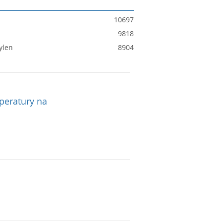
10697
9818
ylen
8904
peratury na