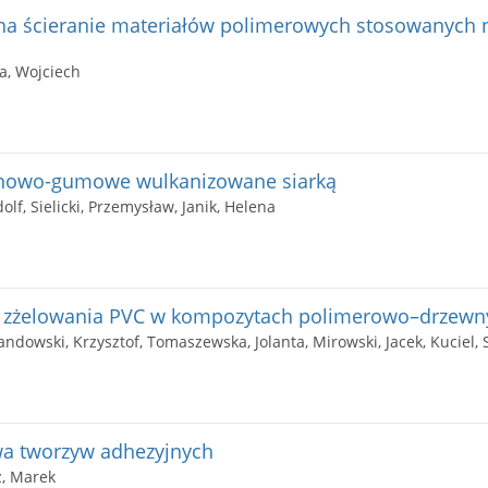
na ścieranie materiałów polimerowych stosowanych
a, Wojciech
anowo-gumowe wulkanizowane siarką
lf, Sielicki, Przemysław, Janik, Helena
a zżelowania PVC w kompozytach polimerowo–drzewn
andowski, Krzysztof, Tomaszewska, Jolanta, Mirowski, Jacek, Kuciel, 
a tworzyw adhezyjnych
z, Marek