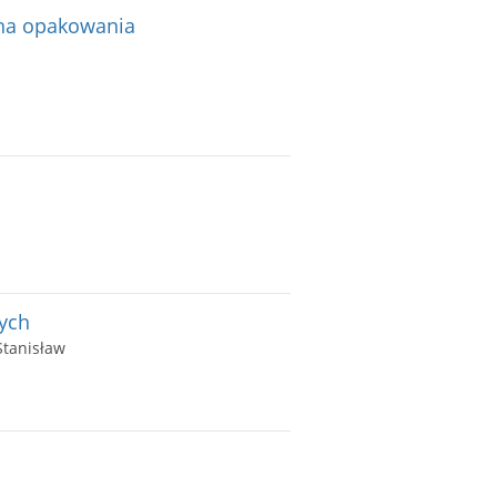
 na opakowania
ych
Stanisław