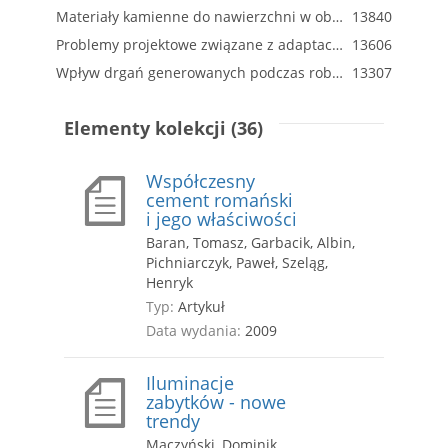
Materiały kamienne do nawierzchni w obszarach zabytkowych, w świetle zharmonizowanych wymagań europejskich
13840
Problemy projektowe związane z adaptacją budynków zabytkowych na cele użyteczności publicznej
13606
Wpływ drgań generowanych podczas robót drogowych na zabytkowe obiekty budowlane (diagnoza a posteriori)
13307
Elementy kolekcji (36)
Współczesny
cement romański
i jego właściwości
Baran, Tomasz, Garbacik, Albin,
Pichniarczyk, Paweł, Szeląg,
Henryk
Typ:
Artykuł
Data wydania:
2009
Iluminacje
zabytków - nowe
trendy
Mączyński, Dominik