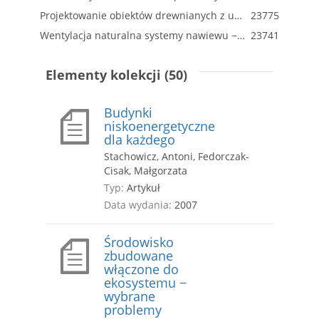
Projektowanie obiektów drewnianych z uwzględnieniem wymagań w zakresie odporności ogniowej
23775
Wentylacja naturalna systemy nawiewu − wybrane przykłady
23741
Elementy kolekcji (50)
Budynki
niskoenergetyczne
dla każdego
Stachowicz, Antoni, Fedorczak-
Cisak, Małgorzata
Typ:
Artykuł
Data wydania:
2007
Środowisko
zbudowane
włączone do
ekosystemu −
wybrane
problemy